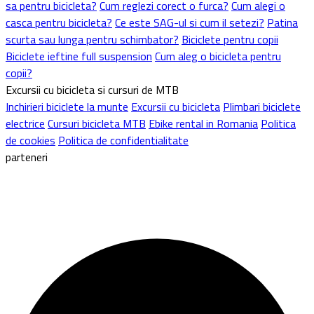
sa pentru bicicleta?
Cum reglezi corect o furca?
Cum alegi o
casca pentru bicicleta?
Ce este SAG-ul si cum il setezi?
Patina
scurta sau lunga pentru schimbator?
Biciclete pentru copii
Biciclete ieftine full suspension
Cum aleg o bicicleta pentru
copii?
Excursii cu bicicleta si cursuri de MTB
Inchirieri biciclete la munte
Excursii cu bicicleta
Plimbari biciclete
electrice
Cursuri bicicleta MTB
Ebike rental in Romania
Politica
de cookies
Politica de confidentialitate
parteneri