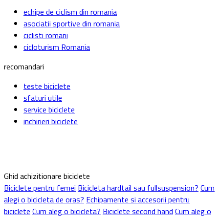
echipe de ciclism din romania
asociatii sportive din romania
ciclisti romani
cicloturism Romania
recomandari
teste biciclete
sfaturi utile
service biciclete
inchirieri biciclete
Ghid achizitionare biciclete
Biciclete pentru femei
Bicicleta hardtail sau fullsuspension?
Cum
alegi o bicicleta de oras?
Echipamente si accesorii pentru
biciclete
Cum aleg o bicicleta?
Biciclete second hand
Cum aleg o