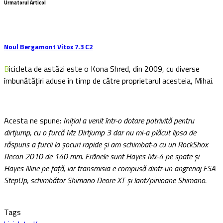
Urmatorul Articol
Noul Bergamont Vitox 7.3 C2
Bicicleta de astăzi este o Kona Shred, din 2009, cu diverse
îmbunătățiri aduse în timp de către proprietarul acesteia, Mihai.
Acesta ne spune:
Inițial a venit într-o dotare potrivită pentru
dirtjump, cu o furcă Mz Dirtjump 3 dar nu mi-a plăcut lipsa de
răspuns a furcii la șocuri rapide și am schimbat-o cu un RockShox
Recon 2010 de 140 mm. Frânele sunt Hayes Mx-4 pe spate și
Hayes Nine pe față, iar transmisia e compusă dintr-un angrenaj FSA
StepUp, schimbător Shimano Deore XT și lant/pinioane Shimano.
Tags