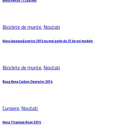
Kona Honzo Ti Custom
Biciclete de munte
,
Noutati
Kona lansează pentru 2014 nu mai puțin de 25 de noi modele
Biciclete de munte
,
Noutati
Noua Kona Carbon Operator 2014
Cursiere
,
Noutati
Kona Titanium Rove 2014