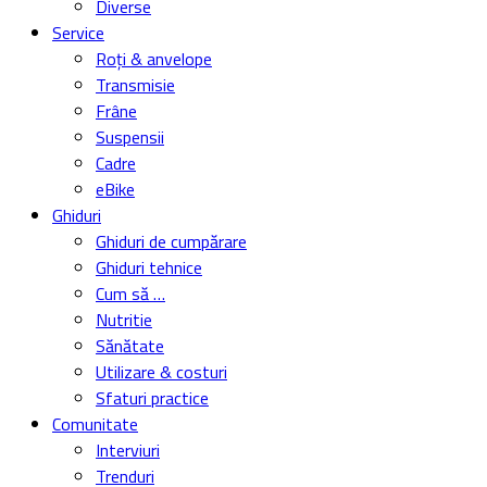
Diverse
Service
Roți & anvelope
Transmisie
Frâne
Suspensii
Cadre
eBike
Ghiduri
Ghiduri de cumpărare
Ghiduri tehnice
Cum să …
Nutritie
Sănătate
Utilizare & costuri
Sfaturi practice
Comunitate
Interviuri
Trenduri