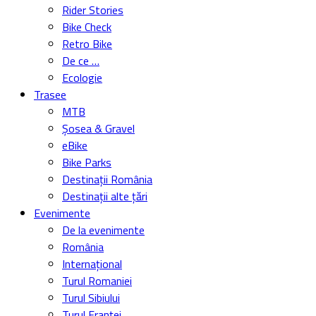
Rider Stories
Bike Check
Retro Bike
De ce …
Ecologie
Trasee
MTB
Șosea & Gravel
eBike
Bike Parks
Destinații România
Destinații alte țări
Evenimente
De la evenimente
România
Internațional
Turul Romaniei
Turul Sibiului
Turul Franței