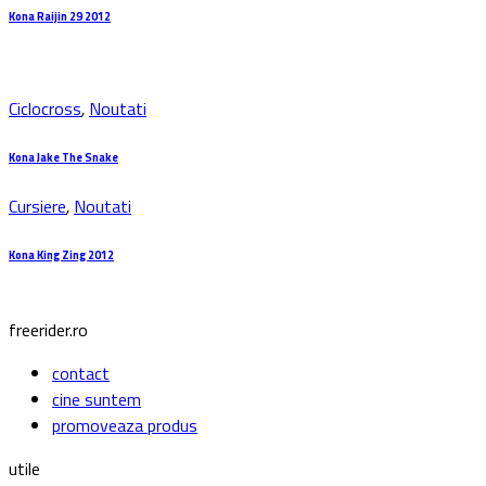
Kona Raijin 29 2012
Ciclocross
,
Noutati
Kona Jake The Snake
Cursiere
,
Noutati
Kona King Zing 2012
freerider.ro
contact
cine suntem
promoveaza produs
utile