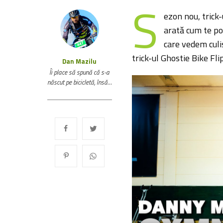
S
ezon nou, trick
arată cum te poți
care vedem culi
trick-ul Ghostie Bike Fli
Dan Mazilu
Îi place să spună că s-a
născut pe bicicletă, însă…