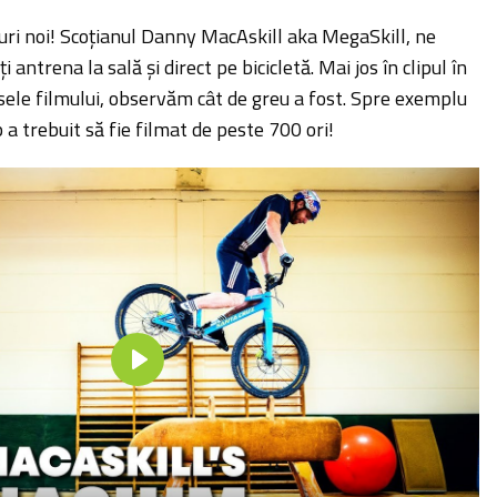
-uri noi! Scoțianul Danny MacAskill aka MegaSkill, ne
 antrena la sală și direct pe bicicletă. Mai jos în clipul în
sele filmului, observăm cât de greu a fost. Spre exemplu
p a trebuit să fie filmat de peste 700 ori!
P
l
a
y