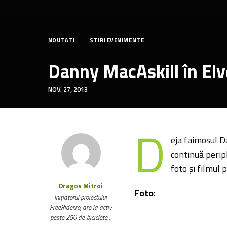
NOUTATI
STIRI EVENIMENTE
Danny MacAskill în Elv
NOV. 27, 2013
D
eja faimosul D
continuă peripl
foto și filmul p
Dragos Mitroi
Foto
:
Inițiatorul proiectului
FreeRider.ro, are la activ
peste 250 de biciclete…