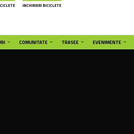
ICICLETE
INCHIRIERI BICICLETE
RI
COMUNITATE
TRASEE
EVENIMENTE