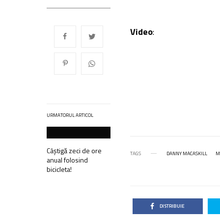
Video
:
URMATORUL ARTICOL
Câștigă zeci de ore
TAGS
DANNY MACASKILL
M
anual folosind
bicicleta!
DISTRIBUIE