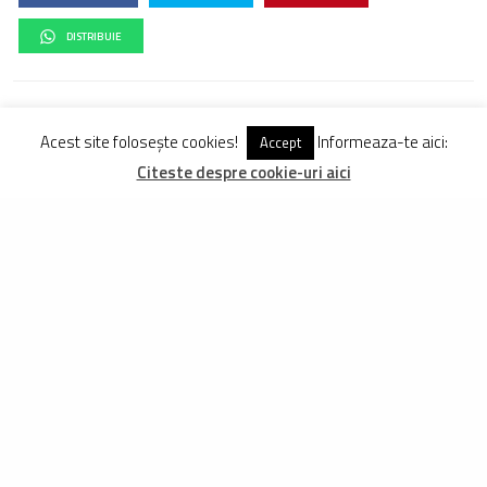
DISTRIBUIE
DRAGOS MITROI
Acest site folosește cookies!
Informeaza-te aici:
Accept
Inițiatorul proiectului FreeRider.ro, are la activ peste 250 de biciclete
Citeste despre cookie-uri aici
testate și evaluate în mod obiectiv. Pedalează din 1998 pe
mountainbike și din 2009, aproape zilnic, pe site-ul de față.
Vezi Comentarii (0)