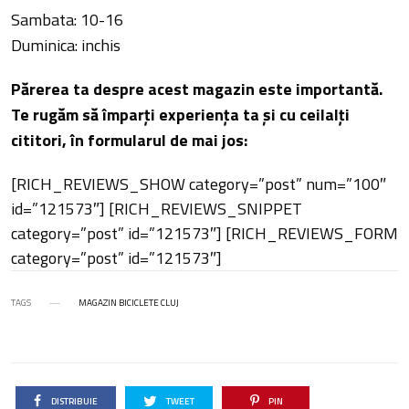
Sambata: 10-16
Duminica: inchis
Părerea ta despre acest magazin este importantă.
Te rugăm să împarți experiența ta și cu ceilalți
cititori, în formularul de mai jos:
[RICH_REVIEWS_SHOW category=”post” num=”100″
id=”121573″] [RICH_REVIEWS_SNIPPET
category=”post” id=”121573″] [RICH_REVIEWS_FORM
category=”post” id=”121573″]
TAGS
MAGAZIN BICICLETE CLUJ
DISTRIBUIE
TWEET
PIN