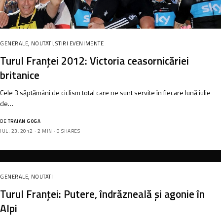
GENERALE
,
NOUTATI
,
STIRI EVENIMENTE
Turul Franței 2012: Victoria ceasornicăriei
britanice
Cele 3 săptămâni de ciclism total care ne sunt servite în fiecare lună iulie
de…
DE
TRAIAN GOGA
IUL. 23, 2012
2 MIN
0 SHARES
GENERALE
,
NOUTATI
Turul Franței: Putere, îndrăzneală și agonie în
Alpi