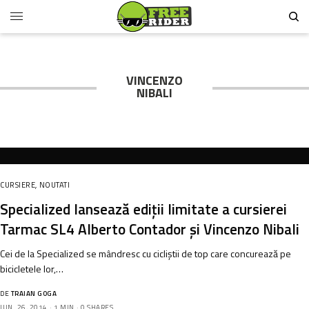
VINCENZO
NIBALI
CURSIERE
,
NOUTATI
Specialized lansează ediții limitate a cursierei
Tarmac SL4 Alberto Contador și Vincenzo Nibali
Cei de la Specialized se mândresc cu cicliștii de top care concurează pe
bicicletele lor,…
DE
TRAIAN GOGA
IUN. 26, 2014
1 MIN
0 SHARES