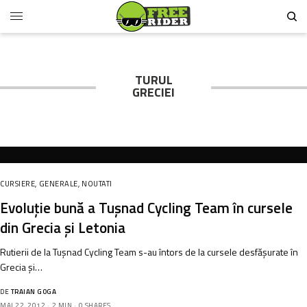
TURUL
GRECIEI
CURSIERE
,
GENERALE
,
NOUTATI
Evoluție bună a Tuşnad Cycling Team în cursele
din Grecia şi Letonia
Rutierii de la Tuşnad Cycling Team s-au întors de la cursele desfăşurate în
Grecia şi…
DE
TRAIAN GOGA
MAI 22, 2012
2 MIN
0 SHARES