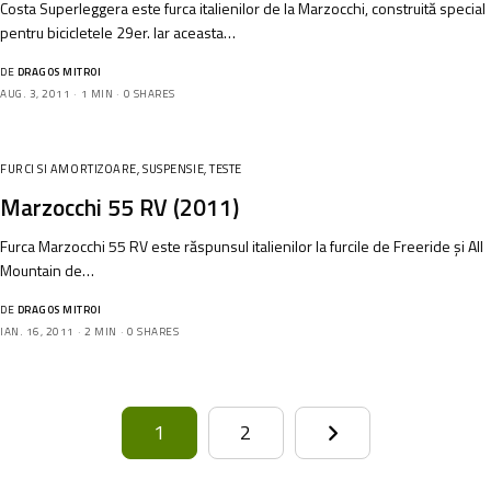
Costa Superleggera este furca italienilor de la Marzocchi, construită special
pentru bicicletele 29er. Iar aceasta…
DE
DRAGOS MITROI
AUG. 3, 2011
1 MIN
0 SHARES
FURCI SI AMORTIZOARE
,
SUSPENSIE
,
TESTE
Marzocchi 55 RV (2011)
Furca Marzocchi 55 RV este răspunsul italienilor la furcile de Freeride și All
Mountain de…
DE
DRAGOS MITROI
IAN. 16, 2011
2 MIN
0 SHARES
1
2