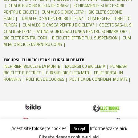
CUM ALEGI O BICICLETA DE ORAS?
ECHIPAMENTE SI ACCESORII
PENTRU BICICLETE
CUM ALEG O BICICLETA?
BICICLETE SECOND
HAND
CUM ALEG O SA PENTRU BICICLETA?
CUM REGLEZI CORECT O
FURCA?
CUM ALEGI O CASCA PENTRU BICICLETA?
CE ESTE SAG-UL SI
CUM IL SETEZI?
PATINA SCURTA SAU LUNGA PENTRU SCHIMBATOR?
BICICLETE PENTRU COPII
BICICLETE IEFTINE FULL SUSPENSION
CUM
ALEG O BICICLETA PENTRU COPII?
EXCURSII CU BICICLETA SI CURSURI DE MTB
INCHIRIERI BICICLETE LA MUNTE
EXCURSII CU BICICLETA
PLIMBARI
BICICLETE ELECTRICE
CURSURI BICICLETA MTB
EBIKE RENTAL IN
ROMANIA
POLITICA DE COOKIES
POLITICA DE CONFIDENTIALITATE
Acest site folosește cookies!
Informeaza-te aici:
Accept
Citeste despre cookie-uri aici