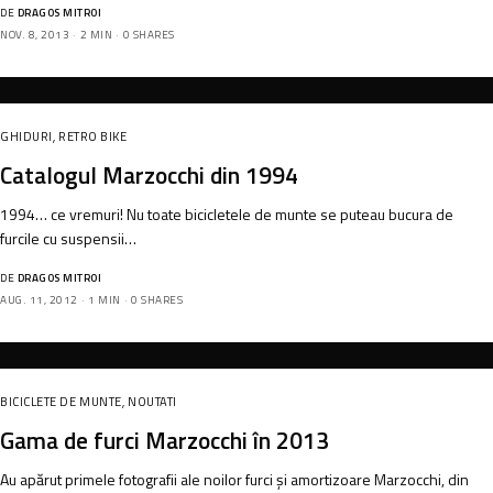
DE
DRAGOS MITROI
NOV. 8, 2013
2 MIN
0 SHARES
GHIDURI
,
RETRO BIKE
Catalogul Marzocchi din 1994
1994… ce vremuri! Nu toate bicicletele de munte se puteau bucura de
furcile cu suspensii…
DE
DRAGOS MITROI
AUG. 11, 2012
1 MIN
0 SHARES
BICICLETE DE MUNTE
,
NOUTATI
Gama de furci Marzocchi în 2013
Au apărut primele fotografii ale noilor furci și amortizoare Marzocchi, din