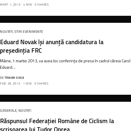
MART. 1, 2013
4 MIN
0 SHARES
NOUTATI
,
STIRI EVENIMENTE
Eduard Novak își anunță candidatura la
președinția FRC
Mâine, 1 martie 2013, va avea loc conferinţa de presa în cadrul căreia Carol
Eduard…
DE
TRAIAN GOGA
FEB. 28, 2013
1 MIN
0 SHARES
GENERALE
,
NOUTATI
Răspunsul Federației Române de Ciclism la
scrisoarea lui Tudor Oprea