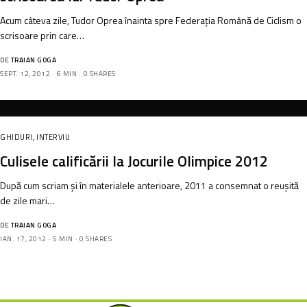
Acum câteva zile, Tudor Oprea înainta spre Federația Română de Ciclism o
scrisoare prin care…
DE
TRAIAN GOGA
SEPT. 12, 2012
6 MIN
0 SHARES
GHIDURI
,
INTERVIU
Culisele calificării la Jocurile Olimpice 2012
După cum scriam și în materialele anterioare, 2011 a consemnat o reușită
de zile mari…
DE
TRAIAN GOGA
IAN. 17, 2012
5 MIN
0 SHARES