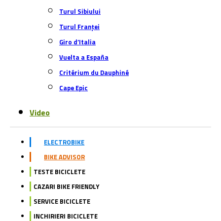
Turul Sibiului
Turul Franței
Giro d’Italia
Vuelta a España
Critérium du Dauphiné
Cape Epic
Video
ELECTROBIKE
BIKE ADVISOR
TESTE BICICLETE
CAZARI BIKE FRIENDLY
SERVICE BICICLETE
INCHIRIERI BICICLETE