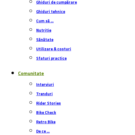
Ghiduri de cumpărare
Ghiduri tehnice
Cum să …
Nutritie
Sănătate
Utilizare & costuri
Sfaturi practice
Comunitate
Interviuri
Trenduri
Rider Stories
Bike Check
Retro Bike
De ce …