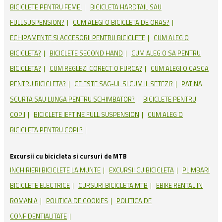
BICICLETE PENTRU FEMEI
BICICLETA HARDTAIL SAU
FULLSUSPENSION?
CUM ALEGI O BICICLETA DE ORAS?
ECHIPAMENTE SI ACCESORII PENTRU BICICLETE
CUM ALEG O
BICICLETA?
BICICLETE SECOND HAND
CUM ALEG O SA PENTRU
BICICLETA?
CUM REGLEZI CORECT O FURCA?
CUM ALEGI O CASCA
PENTRU BICICLETA?
CE ESTE SAG-UL SI CUM IL SETEZI?
PATINA
SCURTA SAU LUNGA PENTRU SCHIMBATOR?
BICICLETE PENTRU
COPII
BICICLETE IEFTINE FULL SUSPENSION
CUM ALEG O
BICICLETA PENTRU COPII?
Excursii cu bicicleta si cursuri de MTB
INCHIRIERI BICICLETE LA MUNTE
EXCURSII CU BICICLETA
PLIMBARI
BICICLETE ELECTRICE
CURSURI BICICLETA MTB
EBIKE RENTAL IN
ROMANIA
POLITICA DE COOKIES
POLITICA DE
CONFIDENTIALITATE