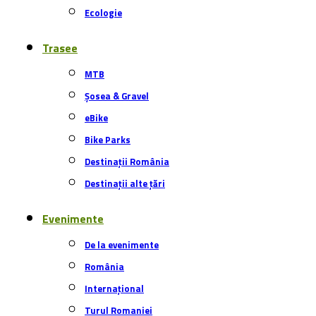
Ecologie
Trasee
MTB
Șosea & Gravel
eBike
Bike Parks
Destinații România
Destinații alte țări
Evenimente
De la evenimente
România
Internațional
Turul Romaniei