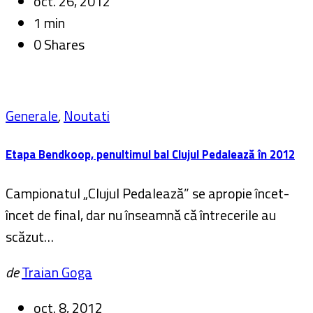
oct. 26, 2012
1 min
0 Shares
Generale
,
Noutati
Etapa Bendkoop, penultimul bal Clujul Pedalează în 2012
Campionatul „Clujul Pedalează” se apropie încet-
încet de final, dar nu înseamnă că întrecerile au
scăzut…
de
Traian Goga
oct. 8, 2012