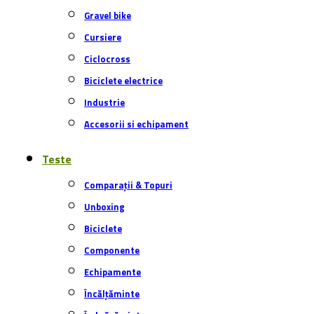
Gravel bike
Cursiere
Ciclocross
Biciclete electrice
Industrie
Accesorii si echipament
Teste
Comparații & Topuri
Unboxing
Biciclete
Componente
Echipamente
Încălțăminte