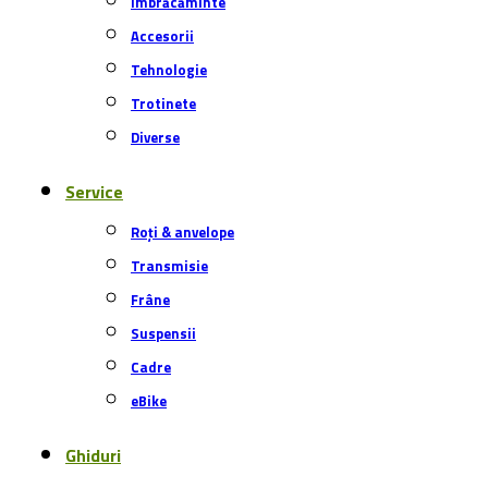
Îmbrăcăminte
Accesorii
Tehnologie
Trotinete
Diverse
Service
Roți & anvelope
Transmisie
Frâne
Suspensii
Cadre
eBike
Ghiduri