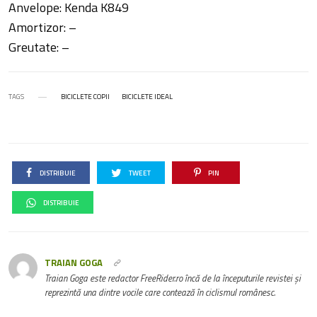
Anvelope: Kenda K849
Amortizor: –
Greutate: –
TAGS
BICICLETE COPII
BICICLETE IDEAL
DISTRIBUIE
TWEET
PIN
DISTRIBUIE
TRAIAN GOGA
Traian Goga este redactor FreeRider.ro încă de la începuturile revistei și
reprezintă una dintre vocile care contează în ciclismul românesc.