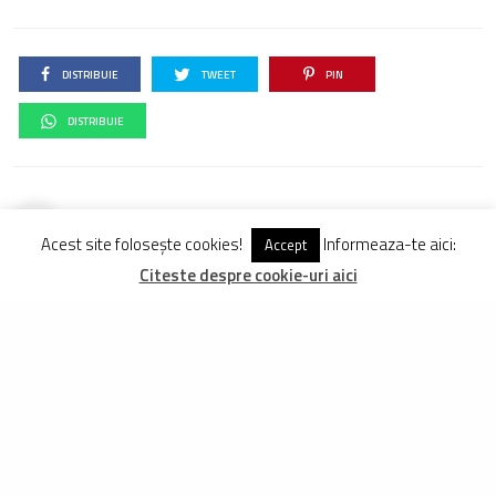
DISTRIBUIE
TWEET
PIN
DISTRIBUIE
TRAIAN GOGA
Traian Goga este redactor FreeRider.ro încă de la începuturile revistei și
Acest site folosește cookies!
Informeaza-te aici:
Accept
reprezintă una dintre vocile care contează în ciclismul românesc.
Citeste despre cookie-uri aici
Vezi Comentarii (9)