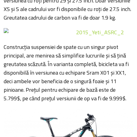
versiunea cu roți pentru 29 și 27.5 inch. Doar versiunile
XS și S ale cadrului vor fi disponibile cu roți de 27.5 inch.
Greutatea cadrului de carbon va fi de doar 1.9 kg.
Construcția suspensiei de spate cu un singur pivot
principal, are menirea să simplifice lucrurile și să țină
greutatea scăzută. În varianta completă, bicicleta va fi
disponibilă în versiunea cu echipare Sram X01 și XX1,
deci ambele vor beneficia de o singură foaie și 11
pinioane. Prețul pentru echipare de bază este de
5.799$, pe când prețul versiunii de op va fi de 9.999$.