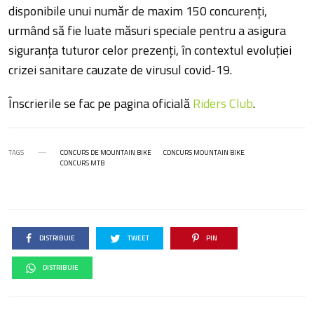
disponibile unui număr de maxim 150 concurenți,
urmând să fie luate măsuri speciale pentru a asigura
siguranța tuturor celor prezenți, în contextul evoluției
crizei sanitare cauzate de virusul covid-19.
Înscrierile se fac pe pagina oficială
Riders Club
.
TAGS
CONCURS DE MOUNTAIN BIKE
CONCURS MOUNTAIN BIKE
CONCURS MTB
DISTRIBUIE
TWEET
PIN
DISTRIBUIE