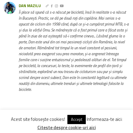
DAN MAZILU
Îi place să spună că s-a născut pe bicicletă, însă în realitate s-a născut
în București. Practic, se dă pe două roți din copilărie. Mai serios s-a
apucat de ciclism din 1998 când, după ce și-a cumpărat primul MTB, s-a
și dus la vârful Omu. Se mândrește că a fost primul care a făcut asta și
până în ziua de azi așteaptă să-i confirme cineva... Lăsând gluma la o
parte, Dan este unul din cei mai pasionați cicliști din România, la nivel
de amatori. Rămânând tot timpul la un nivel constant al pasiunii,
niciodată prea exagerat sau prea monoton, și-a angrenat întreaga
familie care-i susține entuziasmul și pedalează alături de el. Tot timpul
pe bicicletă, la concursuri, la teste, la evenimente de profil din țară și
străinătate, explorând un nou traseu de cicloturism sau pur și simplu
scriind despre acest subiect, Dan este în constantă legătură cu ultimele
noutăți din domeniu, ultimele trenduri și ultimele tehnologii folosite la
biciclete.
Acest site folosește cookies!
Informeaza-te aici:
Accept
Vezi Comentarii (0)
Citeste despre cookie-uri aici