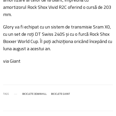
amortizorul Rock Shox Vivid R2C oferind o cursă de 203
mm.
Glory va fi echipat cu un sistem de transmisie Sram X0,
cu un set de roți DT Swiss 240S și cu o furcă Rock Shox
Boxxer World Cup. Îl poți achiziționa oricând începând cu
luna august a acestui an.
via Giant
TAGS
BICICLETE DOWNHILL
BICICLETE GIANT