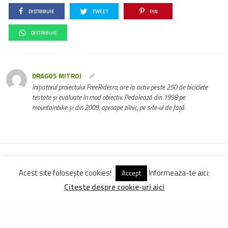
DISTRIBUIE
TWEET
PIN
DISTRIBUIE
DRAGOS MITROI
Inițiatorul proiectului FreeRider.ro, are la activ peste 250 de biciclete
testate și evaluate în mod obiectiv. Pedalează din 1998 pe
mountainbike și din 2009, aproape zilnic, pe site-ul de față.
Vezi Comentarii (0)
Acest site folosește cookies!
Informeaza-te aici:
Accept
Citeste despre cookie-uri aici