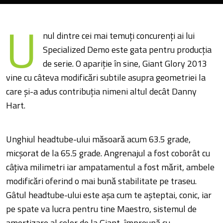
U
nul dintre cei mai temuți concurenți ai lui
Specialized Demo este gata pentru producția
de serie. O apariție în sine, Giant Glory 2013
vine cu câteva modificări subtile asupra geometriei la
care și-a adus contribuția nimeni altul decât Danny
Hart.
Unghiul headtube-ului măsoară acum 63.5 grade,
micșorat de la 65.5 grade. Angrenajul a fost coborât cu
câțiva milimetri iar ampatamentul a fost mărit, ambele
modificări oferind o mai bună stabilitate pe traseu.
Gâtul headtube-ului este așa cum te așteptai, conic, iar
pe spate va lucra pentru tine Maestro, sistemul de
amortizare al celor de la Giant, împreună cu