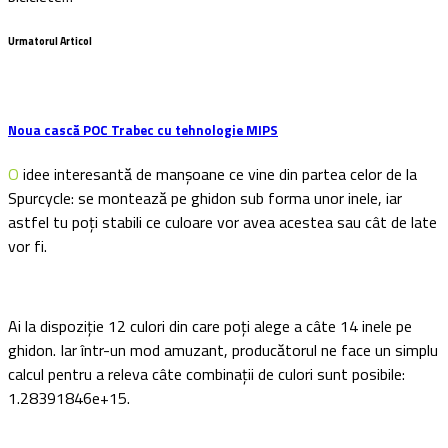
Urmatorul Articol
Noua cască POC Trabec cu tehnologie MIPS
O idee interesantă de manșoane ce vine din partea celor de la
Spurcycle: se montează pe ghidon sub forma unor inele, iar
astfel tu poți stabili ce culoare vor avea acestea sau cât de late
vor fi.
Ai la dispoziție 12 culori din care poți alege a câte 14 inele pe
ghidon. Iar într-un mod amuzant, producătorul ne face un simplu
calcul pentru a releva câte combinații de culori sunt posibile:
1.28391846e+15.