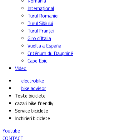
România
Internațional
Turul Romaniei
Turul Sibiului
Turul Franței
Giro d’Italia
Vuelta a España
Critérium du Dauphiné
Cape Epic
Video
electrobike
bike advisor
Teste biciclete
cazari bike friendly
Service biciclete
Inchirieri biciclete
Youtube
CONTACT