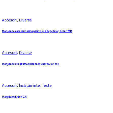
Accesorii
,
Diverse
Manșoane care iau forma palmei și a degetelor, de la TMR
Accesorii
,
Diverse
Manșoane din spumă siliconată Shorex, la test
Accesorii
,
Încălțăminte
,
Teste
Manșoane Ergon GA1