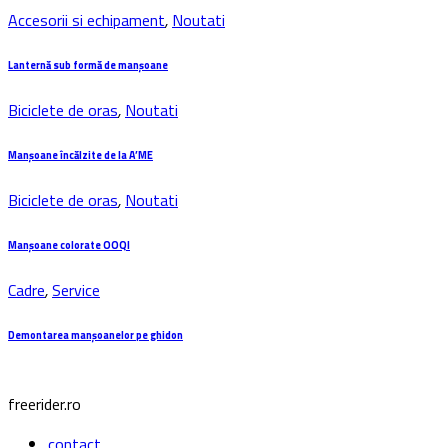
Accesorii si echipament
,
Noutati
Lanternă sub formă de manșoane
Biciclete de oras
,
Noutati
Manșoane încălzite de la A’ME
Biciclete de oras
,
Noutati
Manșoane colorate OOQI
Cadre
,
Service
Demontarea manșoanelor pe ghidon
freerider.ro
contact