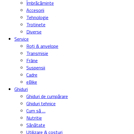
Îmbrăcăminte
Accesorii
Tehnologie
Trotinete
Diverse
Service
Roți & anvelope
Transmisie
Frâne
Suspensii
Cadre
eBike
Ghiduri
Ghiduri de cumpărare
Ghiduri tehnice
Cum să …
Nutritie
Sănătate
Utilizare & costuri