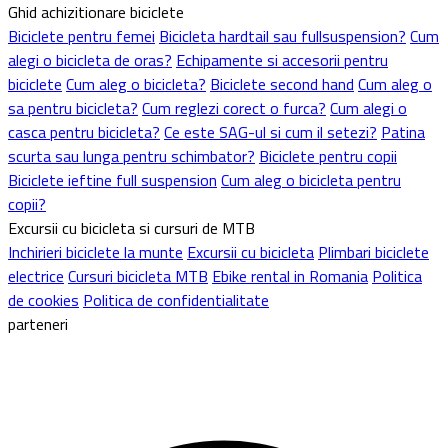
Ghid achizitionare biciclete
Biciclete pentru femei
Bicicleta hardtail sau fullsuspension?
Cum
alegi o bicicleta de oras?
Echipamente si accesorii pentru
biciclete
Cum aleg o bicicleta?
Biciclete second hand
Cum aleg o
sa pentru bicicleta?
Cum reglezi corect o furca?
Cum alegi o
casca pentru bicicleta?
Ce este SAG-ul si cum il setezi?
Patina
scurta sau lunga pentru schimbator?
Biciclete pentru copii
Biciclete ieftine full suspension
Cum aleg o bicicleta pentru
copii?
Excursii cu bicicleta si cursuri de MTB
Inchirieri biciclete la munte
Excursii cu bicicleta
Plimbari biciclete
electrice
Cursuri bicicleta MTB
Ebike rental in Romania
Politica
de cookies
Politica de confidentialitate
parteneri