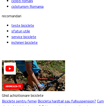
ciclisti romani
cicloturism Romania
recomandari
teste biciclete
sfaturi utile
service biciclete
inchirieri biciclete
Ghid achizitionare biciclete
Biciclete pentru femei
Bicicleta hardtail sau fullsuspension?
Cum