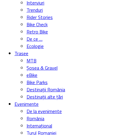
Interviuri
Trenduri
Rider Stories
Bike Check
Retro Bike
De ce …
Ecologie
Trasee
MTB
Șosea & Gravel
eBike
Bike Parks
Destinații România
Destinații alte țări
Evenimente
De la evenimente
România
Internațional
Turul Romaniei