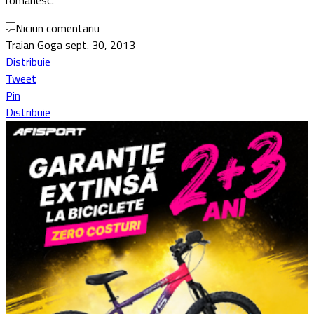
românesc.
Niciun comentariu
Traian Goga
sept. 30, 2013
Distribuie
Tweet
Pin
Distribuie