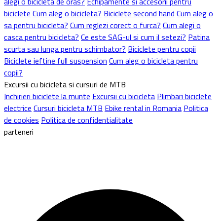
alegi o bicicleta de oras?
Echipamente si accesorii pentru
biciclete
Cum aleg o bicicleta?
Biciclete second hand
Cum aleg o
sa pentru bicicleta?
Cum reglezi corect o furca?
Cum alegi o
casca pentru bicicleta?
Ce este SAG-ul si cum il setezi?
Patina
scurta sau lunga pentru schimbator?
Biciclete pentru copii
Biciclete ieftine full suspension
Cum aleg o bicicleta pentru
copii?
Excursii cu bicicleta si cursuri de MTB
Inchirieri biciclete la munte
Excursii cu bicicleta
Plimbari biciclete
electrice
Cursuri bicicleta MTB
Ebike rental in Romania
Politica
de cookies
Politica de confidentialitate
parteneri