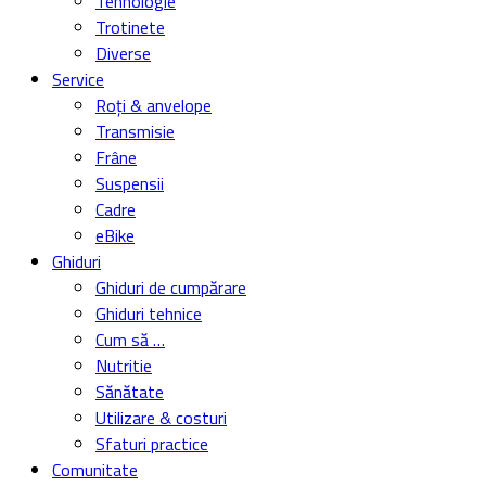
Tehnologie
Trotinete
Diverse
Service
Roți & anvelope
Transmisie
Frâne
Suspensii
Cadre
eBike
Ghiduri
Ghiduri de cumpărare
Ghiduri tehnice
Cum să …
Nutritie
Sănătate
Utilizare & costuri
Sfaturi practice
Comunitate