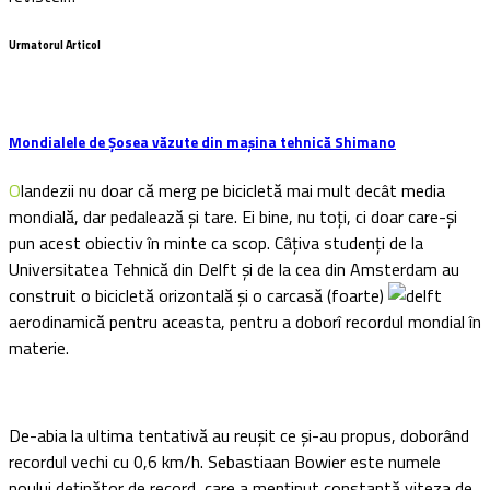
Urmatorul Articol
Mondialele de Șosea văzute din mașina tehnică Shimano
Olandezii nu doar că merg pe bicicletă mai mult decât media
mondială, dar pedalează și tare. Ei bine, nu toți, ci doar care-și
pun acest obiectiv în minte ca scop. Câțiva studenți de la
Universitatea Tehnică din Delft și de la cea din Amsterdam au
construit o bicicletă orizontală și o carcasă (foarte)
aerodinamică pentru aceasta, pentru a doborî recordul mondial în
materie.
De-abia la ultima tentativă au reușit ce și-au propus, doborând
recordul vechi cu 0,6 km/h. Sebastiaan Bowier este numele
noului deținător de record, care a menținut constantă viteza de