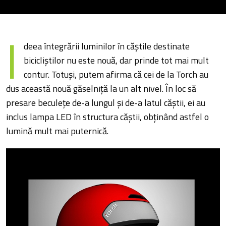
I
deea întegrării luminilor în căștile destinate
bicicliștilor nu este nouă, dar prinde tot mai mult
contur. Totuși, putem afirma că cei de la Torch au
dus această nouă găselniță la un alt nivel. În loc să
presare beculețe de-a lungul și de-a latul căștii, ei au
inclus lampa LED în structura căștii, obținând astfel o
lumină mult mai puternică.