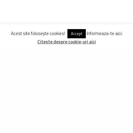
Acest site folosește cookies!
Informeaza-te aici:
Accept
Citeste despre cookie-uri aici
TAGS
CASCA BICICLETE
CASCA CU LED
CASCA PENTRU BICICLETA
TORCH T1
DISTRIBUIE
TWEET
PIN
DISTRIBUIE
TRAIAN GOGA