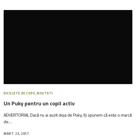
BICICLETE DE COPII
,
NOUTATI
Un Puky pentru un copil activ
ADVERTORIAL Dacă nu ai auzit deja de Puky, îți spunem că este o marcă
de…
MART. 23, 2017