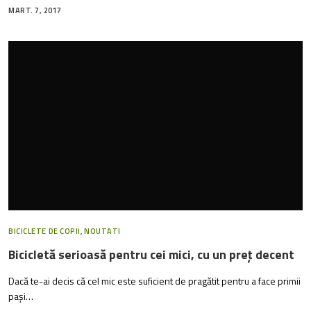
MART. 7, 2017
BICICLETE DE COPII
,
NOUTATI
Bicicletă serioasă pentru cei mici, cu un preț decent
Dacă te-ai decis că cel mic este suficient de pragătit pentru a face primii
pași…