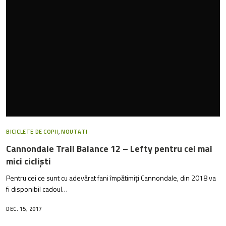
BICICLETE DE COPII
,
NOUTATI
Cannondale Trail Balance 12 – Lefty pentru cei mai
mici cicliști
Pentru cei ce sunt cu adevărat fani împătimiți Cannondale, din 2018 va
fi disponibil cadoul…
DEC. 15, 2017