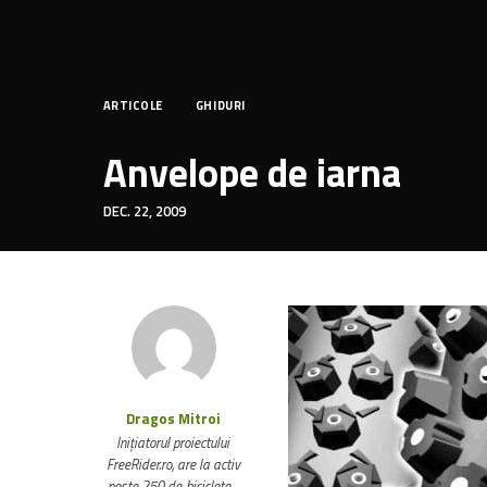
ARTICOLE
GHIDURI
Anvelope de iarna
DEC. 22, 2009
Dragos Mitroi
Inițiatorul proiectului
FreeRider.ro, are la activ
peste 250 de biciclete…