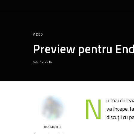
VIDEO
Preview pentru End
AUG. 12, 2014
N
u mai dureaz
va începe. I
discuţii cu p
DAN MAZILU