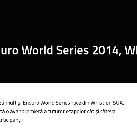
uro World Series 2014, Wh
ă mult şi Enduro World Series race din Whistler, SUA,
ată o avanpremieră a tuturor etapelor cât şi câteva
articipanţii