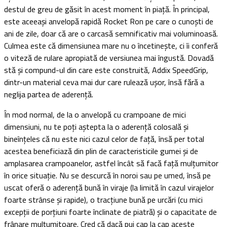
destul de greu de găsit în acest moment în piață. În principal,
este aceeași anvelopă rapidă Rocket Ron pe care o cunoști de
ani de zile, doar că are o carcasă semnificativ mai voluminoasă.
Culmea este că dimensiunea mare nu o încetinește, ci îi conferă
o viteză de rulare apropiată de versiunea mai îngustă. Dovadă
stă și compund-ul din care este construită, Addix SpeedGrip,
dintr-un material ceva mai dur care rulează ușor, însă fără a
neglija partea de aderență.
În mod normal, de la o anvelopă cu crampoane de mici
dimensiuni, nu te poți aștepta la o aderență colosală și
bineînțeles că nu este nici cazul celor de față, însă per total
acestea beneficiază din plin de caracteristicile gumei și de
amplasarea crampoanelor, astfel încât să facă față mulțumitor
în orice situație. Nu se descurcă în noroi sau pe umed, însă pe
uscat oferă o aderență bună în viraje (la limită în cazul virajelor
foarte strânse și rapide), o tracțiune bună pe urcări (cu mici
excepții de porțiuni foarte înclinate de piatră) și o capacitate de
frânare mulțumitoare. Cred că dacă pui cap la cap aceste