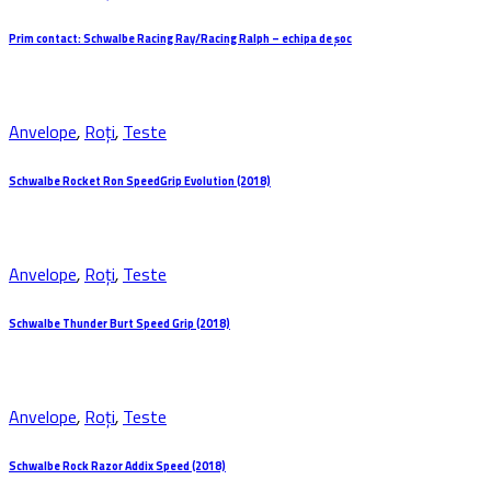
Prim contact: Schwalbe Racing Ray/Racing Ralph – echipa de șoc
Anvelope
,
Roți
,
Teste
Schwalbe Rocket Ron SpeedGrip Evolution (2018)
Anvelope
,
Roți
,
Teste
Schwalbe Thunder Burt Speed Grip (2018)
Anvelope
,
Roți
,
Teste
Schwalbe Rock Razor Addix Speed (2018)