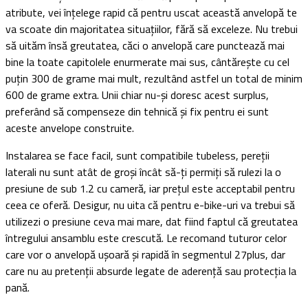
atribute, vei înțelege rapid că pentru uscat această anvelopă te
va scoate din majoritatea situațiilor, fără să exceleze. Nu trebui
să uităm însă greutatea, căci o anvelopă care punctează mai
bine la toate capitolele enurmerate mai sus, cântărește cu cel
puțin 300 de grame mai mult, rezultând astfel un total de minim
600 de grame extra. Unii chiar nu-și doresc acest surplus,
preferând să compenseze din tehnică și fix pentru ei sunt
aceste anvelope construite.
Instalarea se face facil, sunt compatibile tubeless, pereții
laterali nu sunt atât de groși încât să-ți permiți să rulezi la o
presiune de sub 1.2 cu cameră, iar prețul este acceptabil pentru
ceea ce oferă. Desigur, nu uita că pentru e-bike-uri va trebui să
utilizezi o presiune ceva mai mare, dat fiind faptul că greutatea
întregului ansamblu este crescută. Le recomand tuturor celor
care vor o anvelopă ușoară și rapidă în segmentul 27plus, dar
care nu au pretenții absurde legate de aderență sau protecția la
pană.