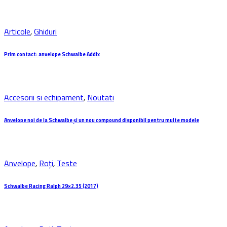
Articole
,
Ghiduri
Prim contact: anvelope Schwalbe Addix
Accesorii si echipament
,
Noutati
Anvelope noi de la Schwalbe și un nou compound disponibil pentru multe modele
Anvelope
,
Roți
,
Teste
Schwalbe Racing Ralph 29×2.35 (2017)