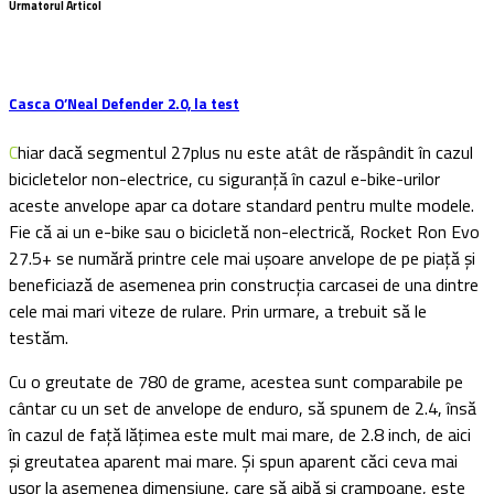
Urmatorul Articol
Casca O’Neal Defender 2.0, la test
Chiar dacă segmentul 27plus nu este atât de răspândit în cazul
bicicletelor non-electrice, cu siguranță în cazul e-bike-urilor
aceste anvelope apar ca dotare standard pentru multe modele.
Fie că ai un e-bike sau o bicicletă non-electrică, Rocket Ron Evo
27.5+ se numără printre cele mai ușoare anvelope de pe piață și
beneficiază de asemenea prin construcția carcasei de una dintre
cele mai mari viteze de rulare. Prin urmare, a trebuit să le
testăm.
Cu o greutate de 780 de grame, acestea sunt comparabile pe
cântar cu un set de anvelope de enduro, să spunem de 2.4, însă
în cazul de față lățimea este mult mai mare, de 2.8 inch, de aici
și greutatea aparent mai mare. Și spun aparent căci ceva mai
ușor la asemenea dimensiune, care să aibă și crampoane, este