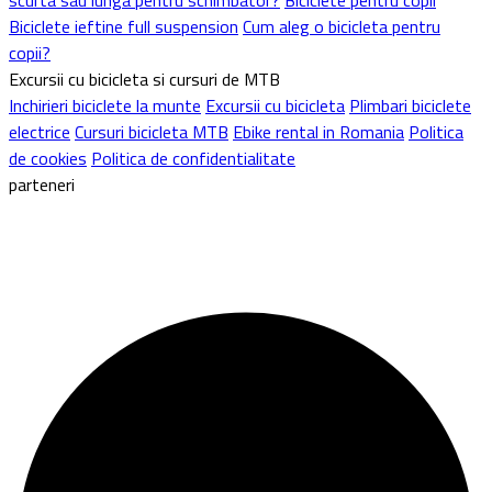
Biciclete ieftine full suspension
Cum aleg o bicicleta pentru
copii?
Excursii cu bicicleta si cursuri de MTB
Inchirieri biciclete la munte
Excursii cu bicicleta
Plimbari biciclete
electrice
Cursuri bicicleta MTB
Ebike rental in Romania
Politica
de cookies
Politica de confidentialitate
parteneri