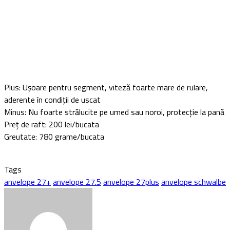
Plus: Ușoare pentru segment, viteză foarte mare de rulare,
aderente în condiții de uscat
Minus: Nu foarte strălucite pe umed sau noroi, protecție la pană
Preț de raft: 200 lei/bucata
Greutate: 780 grame/bucata
Tags
anvelope 27+
anvelope 27.5
anvelope 27plus
anvelope schwalbe