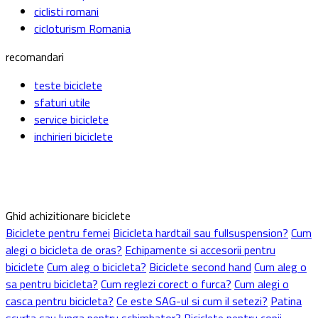
ciclisti romani
cicloturism Romania
recomandari
teste biciclete
sfaturi utile
service biciclete
inchirieri biciclete
Ghid achizitionare biciclete
Biciclete pentru femei
Bicicleta hardtail sau fullsuspension?
Cum
alegi o bicicleta de oras?
Echipamente si accesorii pentru
biciclete
Cum aleg o bicicleta?
Biciclete second hand
Cum aleg o
sa pentru bicicleta?
Cum reglezi corect o furca?
Cum alegi o
casca pentru bicicleta?
Ce este SAG-ul si cum il setezi?
Patina
scurta sau lunga pentru schimbator?
Biciclete pentru copii