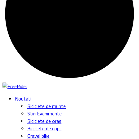
Noutati
Biciclete de munte
Stiri Evenimente
Biciclete de oras
Biciclete de copii
Gravel bike