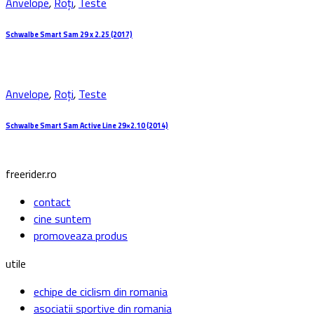
Anvelope
,
Roți
,
Teste
Schwalbe Smart Sam 29 x 2.25 (2017)
Anvelope
,
Roți
,
Teste
Schwalbe Smart Sam Active Line 29×2.10 (2014)
freerider.ro
contact
cine suntem
promoveaza produs
utile
echipe de ciclism din romania
asociatii sportive din romania