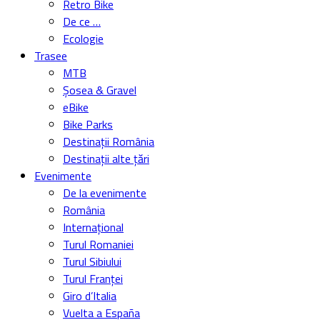
Retro Bike
De ce …
Ecologie
Trasee
MTB
Șosea & Gravel
eBike
Bike Parks
Destinații România
Destinații alte țări
Evenimente
De la evenimente
România
Internațional
Turul Romaniei
Turul Sibiului
Turul Franței
Giro d’Italia
Vuelta a España