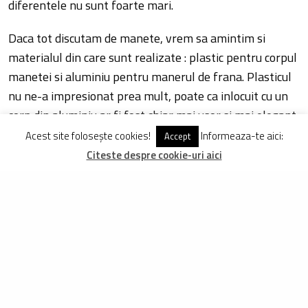
diferentele nu sunt foarte mari.
Daca tot discutam de manete, vrem sa amintim si
materialul din care sunt realizate : plastic pentru corpul
manetei si aluminiu pentru manerul de frana. Plasticul
nu ne-a impresionat prea mult, poate ca inlocuit cu un
corp din aluminiu ar fi fost chiar mai usor si mai elegant.
Acest site folosește cookies!
Informeaza-te aici:
Accept
Comparate cu Magura HS 33, HS 11 franeaza mai lin si
Citeste despre cookie-uri aici
nu opresc bicicleta atat de brusc. Insa sunt cu
aproximativ 50 de grame mai usoare si necesita o
schimbare mult mai rara a sabotilor de frana, ceea ce
este un plus deoarece sabotii pentru HS 11 nu sunt
tocmai ieftini. Pentru un mers normal prin oras, poti
utiliza linistit o pereche de saboti chiar si timp de 2 ani.
Oricum, Magura HS 11 sunt genul de frane fit and go si
nu necesita operatiuni de intretinere dese. Franelor le-a