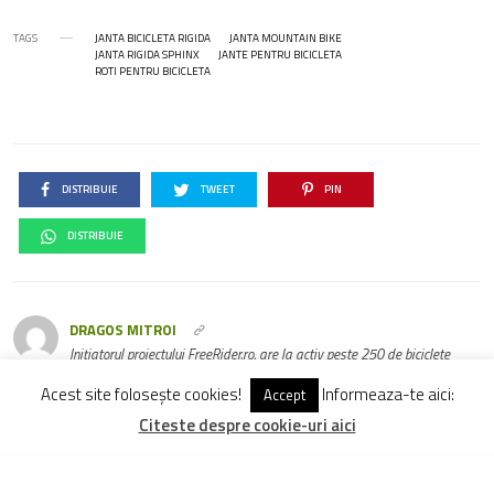
TAGS
JANTA BICICLETA RIGIDA
JANTA MOUNTAIN BIKE
JANTA RIGIDA SPHINX
JANTE PENTRU BICICLETA
ROTI PENTRU BICICLETA
DISTRIBUIE
TWEET
PIN
DISTRIBUIE
DRAGOS MITROI
Inițiatorul proiectului FreeRider.ro, are la activ peste 250 de biciclete
testate și evaluate în mod obiectiv. Pedalează din 1998 pe
Acest site folosește cookies!
Informeaza-te aici:
Accept
mountainbike și din 2009, aproape zilnic, pe site-ul de față.
Citeste despre cookie-uri aici