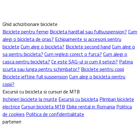
Ghid achizitionare biciclete
Biciclete pentru femei
Bicicleta hardtail sau fullsuspension?
Cum
alegi o bicicleta de oras?
Echipamente si accesorii pentru
biciclete
Cum aleg o bicicleta?
Biciclete second hand
Cum aleg o
sa pentru bicicleta?
Cum reglezi corect o furca?
Cum alegi o
casca pentru bicicleta?
Ce este SAG-ul si cum il setezi?
Patina
scurta sau lunga pentru schimbator?
Biciclete pentru copii
Biciclete ieftine full suspension
Cum aleg o bicicleta pentru
copii?
Excursii cu bicicleta si cursuri de MTB
Inchirieri biciclete la munte
Excursii cu bicicleta
Plimbari biciclete
electrice
Cursuri bicicleta MTB
Ebike rental in Romania
Politica
de cookies
Politica de confidentialitate
parteneri