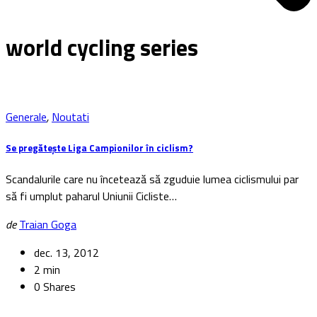
world cycling series
Generale
,
Noutati
Se pregătește Liga Campionilor în ciclism?
Scandalurile care nu încetează să zguduie lumea ciclismului par
să fi umplut paharul Uniunii Cicliste…
de
Traian Goga
dec. 13, 2012
2 min
0 Shares