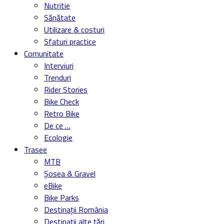
Nutritie
Sănătate
Utilizare & costuri
Sfaturi practice
Comunitate
Interviuri
Trenduri
Rider Stories
Bike Check
Retro Bike
De ce …
Ecologie
Trasee
MTB
Șosea & Gravel
eBike
Bike Parks
Destinații România
Destinații alte țări