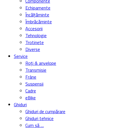
Componente
Echipamente
Încălțăminte
Îmbrăcăminte
Accesorii
Tehnologie
Trotinete
Diverse
Service
Roți & anvelope
Transmisie
Frâne
Suspensii
Cadre
eBike
Ghiduri
Ghiduri de cumpărare
Ghiduri tehnice
Cum să …