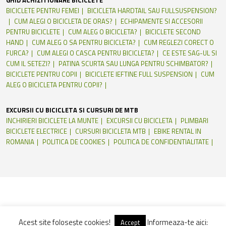
GHID ACHIZITIONARE BICICLETE
BICICLETE PENTRU FEMEI
BICICLETA HARDTAIL SAU FULLSUSPENSION?
CUM ALEGI O BICICLETA DE ORAS?
ECHIPAMENTE SI ACCESORII
PENTRU BICICLETE
CUM ALEG O BICICLETA?
BICICLETE SECOND
HAND
CUM ALEG O SA PENTRU BICICLETA?
CUM REGLEZI CORECT O
FURCA?
CUM ALEGI O CASCA PENTRU BICICLETA?
CE ESTE SAG-UL SI
CUM IL SETEZI?
PATINA SCURTA SAU LUNGA PENTRU SCHIMBATOR?
BICICLETE PENTRU COPII
BICICLETE IEFTINE FULL SUSPENSION
CUM
ALEG O BICICLETA PENTRU COPII?
EXCURSII CU BICICLETA SI CURSURI DE MTB
INCHIRIERI BICICLETE LA MUNTE
EXCURSII CU BICICLETA
PLIMBARI
BICICLETE ELECTRICE
CURSURI BICICLETA MTB
EBIKE RENTAL IN
ROMANIA
POLITICA DE COOKIES
POLITICA DE CONFIDENTIALITATE
Acest site folosește cookies!
Informeaza-te aici:
Accept