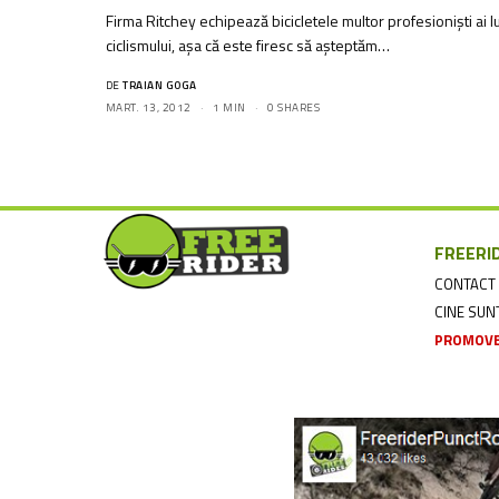
Firma Ritchey echipează bicicletele multor profesioniști ai l
ciclismului, așa că este firesc să așteptăm…
DE
TRAIAN GOGA
MART. 13, 2012
1 MIN
0 SHARES
FREERI
CONTACT
CINE SU
PROMOVE