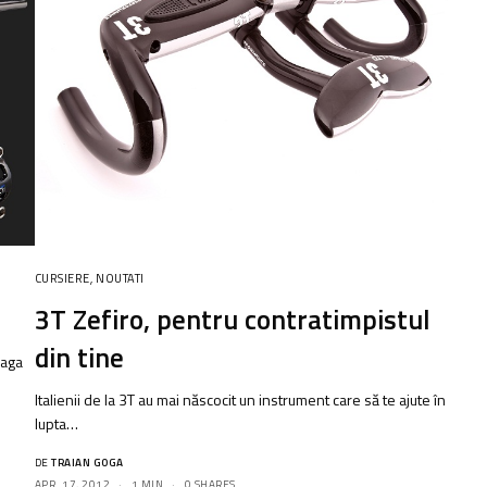
CURSIERE
,
NOUTATI
3T Zefiro, pentru contratimpistul
din tine
eaga
Italienii de la 3T au mai născocit un instrument care să te ajute în
lupta…
DE
TRAIAN GOGA
APR. 17, 2012
1 MIN
0 SHARES