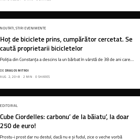
NOUTATI
,
STIRI EVENIMENTE
Hoț de biciclete prins, cumpărător cercetat. Se
caută proprietarii bicicletelor
Poliția din Constanța a descins la un bărbat în vârstă de 38 de ani care…
DE
DRAGOS MITROI
AUG. 2, 2018
2 MIN
0 SHARES
EDITORIAL
Cube Ciordelles: carbonu’ de la băiatu’, la doar
250 de euro!
Prostu-i prost dar nu destul, dacă nu e și fudul, zice o veche vorbă