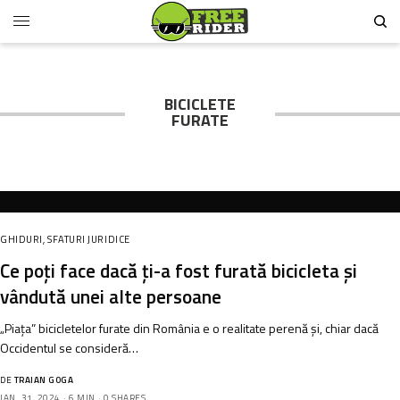
BICICLETE
FURATE
GHIDURI
,
SFATURI JURIDICE
Ce poți face dacă ți-a fost furată bicicleta și
vândută unei alte persoane
„Piața” bicicletelor furate din România e o realitate perenă și, chiar dacă
Occidentul se consideră…
DE
TRAIAN GOGA
IAN. 31, 2024
6 MIN
0 SHARES