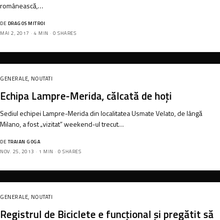
românească,…
DE
DRAGOS MITROI
MAI 2, 2017
4 MIN
0 SHARES
GENERALE
,
NOUTATI
Echipa Lampre-Merida, călcată de hoți
Sediul echipei Lampre-Merida din localitatea Usmate Velato, de lângă
Milano, a fost „vizitat” weekend-ul trecut…
DE
TRAIAN GOGA
NOV. 25, 2013
1 MIN
0 SHARES
GENERALE
,
NOUTATI
Registrul de Biciclete e funcțional și pregătit să