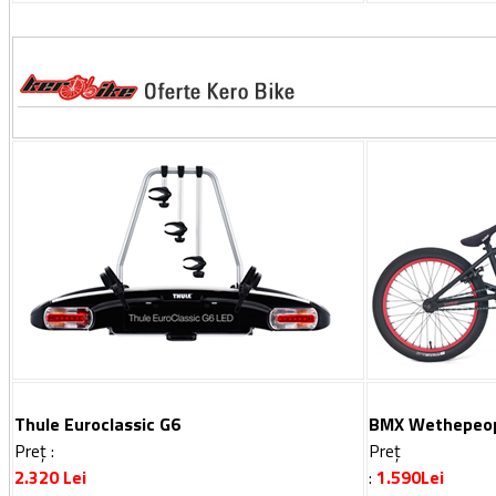
Thule Euroclassic G6
BMX Wethepeo
Preț :
Preț
2.320 Lei
:
1.590Lei