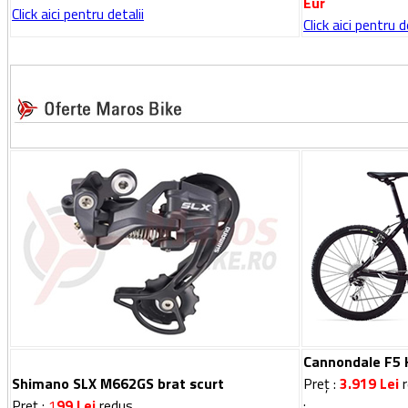
Eur
Click aici pentru detalii
Click aici pentru d
Cannondale F5
Shimano SLX M662GS brat scurt
Preț :
3.919
Lei
r
Preț
:
1
99
Lei
redus
: