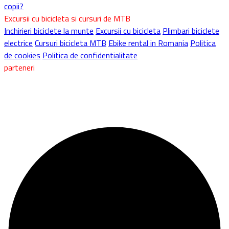
recomandari
teste biciclete
sfaturi utile
service biciclete
inchirieri biciclete
Ghid achizitionare biciclete
Biciclete pentru femei
Bicicleta hardtail sau fullsuspension?
Cum
alegi o bicicleta de oras?
Echipamente si accesorii pentru
biciclete
Cum aleg o bicicleta?
Biciclete second hand
Cum aleg o
sa pentru bicicleta?
Cum reglezi corect o furca?
Cum alegi o
casca pentru bicicleta?
Ce este SAG-ul si cum il setezi?
Patina
scurta sau lunga pentru schimbator?
Biciclete pentru copii
Biciclete ieftine full suspension
Cum aleg o bicicleta pentru
copii?