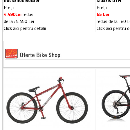
RockShox Boxxer
Maxxis DTH
Preț :
Preț :
4.490
Lei
redus
65
Lei
de la
:
5.450
Lei
redus de la : 80 L
Click aici pentru detalii
Click aici pentru d