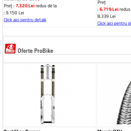
Pre
ț
Pre
ț
:
7.320 Lei
redus de la
:
6.719 Lei
redus 
: 9.150 Lei
8.339 Lei
Click aici pentru detalii
Click aici pentru d