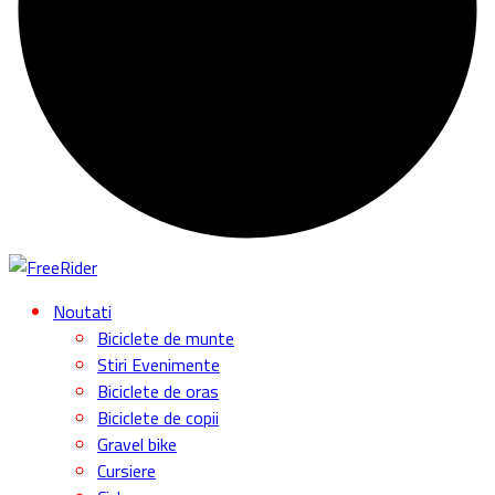
Excursii cu bicicleta si cursuri de MTB
Inchirieri biciclete la munte
Excursii cu bicicleta
Plimbari biciclete
electrice
Cursuri bicicleta MTB
Ebike rental in Romania
Politica
de cookies
Politica de confidentialitate
parteneri