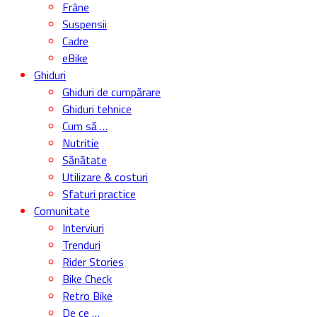
Industrie
Accesorii si echipament
Teste
Comparații & Topuri
Unboxing
Biciclete
Componente
Echipamente
Încălțăminte
Îmbrăcăminte
Accesorii
Tehnologie
Trotinete
Diverse
Service
Roți & anvelope
Transmisie
Frâne
Suspensii