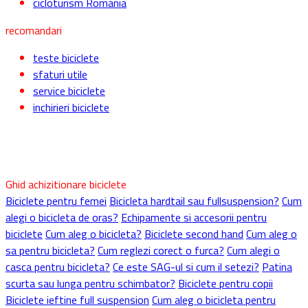
Oferte biciclete
Oferte Biciclete 31 Octombrie – 6 Noiembrie 2016
freerider.ro
contact
cine suntem
promoveaza produs
utile
echipe de ciclism din romania
asociatii sportive din romania
ciclisti romani
cicloturism Romania