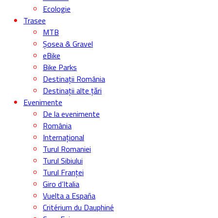
Cadre
eBike
Ghiduri
Ghiduri de cumpărare
Ghiduri tehnice
Cum să …
Nutritie
Sănătate
Utilizare & costuri
Sfaturi practice
Comunitate
Interviuri
Trenduri
Rider Stories
Bike Check
Retro Bike
De ce …
Ecologie