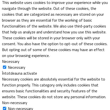
electrobike
bike advisor
Teste biciclete
cazari bike friendly
Service biciclete
Inchirieri biciclete
Youtube
CONTACT
Acest site folosește cookies!
Accept
Informeaza-te aici:
Citeste despre cookie-uri aici
Închide
Privacy Overview
This website uses cookies to improve your experience while you