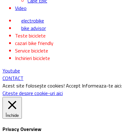
Trasee
MTB
Șosea & Gravel
eBike
Bike Parks
Destinații România
Destinații alte țări
Evenimente
De la evenimente
România
Internațional
Turul Romaniei
Turul Sibiului
Turul Franței
Giro d’Italia
Vuelta a España
Critérium du Dauphiné
Cape Epic
Video