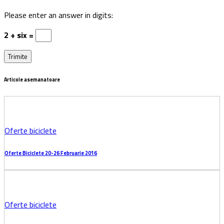
Vezi Comentarii (0)
Lasa un comentariu
Adresa ta de email nu va fi publicata.
Nume
*
E-mail
*
Website
Salvează-mi numele, emailul și site-ul web în acest
navigator pentru data viitoare când o să comentez.
Please enter an answer in digits: