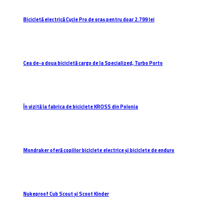
Bicicletă electrică Cycle Pro de oraș pentru doar 2.799 lei
Cea de-a doua bicicletă cargo de la Specialized, Turbo Porto
În vizită la fabrica de biciclete KROSS din Polonia
Mondraker oferă copiilor biciclete electrice și biciclete de enduro
Nukeproof Cub Scout și Scoot Kinder