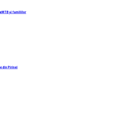
eMTB și familiilor
 din Pirinei