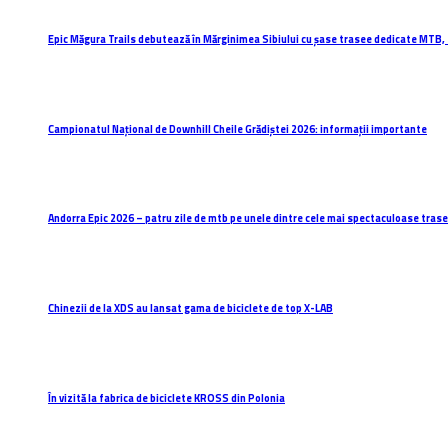
Epic Măgura Trails debutează în Mărginimea Sibiului cu șase trasee dedicate MTB, 
Campionatul Național de Downhill Cheile Grădiștei 2026: informații importante
Andorra Epic 2026 – patru zile de mtb pe unele dintre cele mai spectaculoase trasee
Chinezii de la XDS au lansat gama de biciclete de top X-LAB
În vizită la fabrica de biciclete KROSS din Polonia