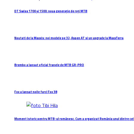
DT Swiss 1700 și 1500: noua generație de roți MTB
Noutati de la Maxxis: noi modele pe 32, Aspen AT si un upgrade la MaxxTerra
Brembo a lansat oficial franele de MTB GR-PRO
Fox a lansat noile furci Fox 38
Moment istoric pentru MTB-ul românesc. Cum a organizat România unul dintre cel