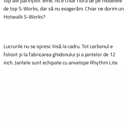
top ale părinților. Bine, nu e chiar fibra de pe modelele
de top S-Works, dar să nu exagerăm. Chiar ne dorim un
Hotwalk S-Works?
Lucrurile nu se opresc însă la cadru. Tot carbonul e
folosit și la fabricarea ghidonului și a jantelor de 12
inch. Jantele sunt echipate cu anvelope Rhythm Lite
pentru aderență pe suprafețe mixte. Grip-urile folosite
au un diametru cu 38% mai mic decât cele normale,
pentru a fi folosite de mâinile mici ale copiilor, iar în
capăt au elemente late și groase ce vor proteja capetele
ghidonului de inevitabilele contacte brutale cu asfaltul
de fiecare dată când micuțul recunoscător va trânti
bicicleta.