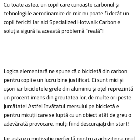
Cu toate astea, un copil care cunoaște carbonul și
tehnologiile aerodinamice de mic nu poate fi decât un
copil fericit! Iar aici Specialized Hotwalk Carbon e
soluția sigură la această problemă ”reală”!
Logica elementară ne spune că o bicicletă din carbon
pentru copii e un lucru bine justificat. Ei sunt mici și
ușori iar bicicletele grele din aluminiu și oțel reprezintă
un procent imens din greutatea lor, de multe ori peste
jumătate! Astfel învățatul mersului pe bicicletă e
pentru micuții care se luptă cu un obiect atât de greu o
adevărată provocare, mulți fiind descurajați din start!
Iar asta e o motivație perfectă pentru a achiziționa noul