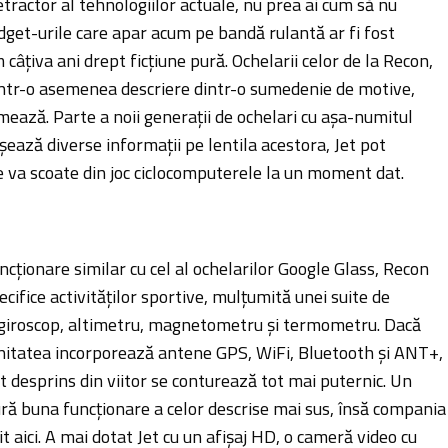
tractor al tehnologiilor actuale, nu prea ai cum să nu
dget-urile care apar acum pe bandă rulantă ar fi fost
 câțiva ani drept ficțiune pură. Ochelarii celor de la Recon,
 într-o asemenea descriere dintr-o sumedenie de motive,
mează. Parte a noii generații de ochelari cu așa-numitul
șează diverse informații pe lentila acestora, Jet pot
 va scoate din joc ciclocomputerele la un moment dat.
ncționare similar cu cel al ochelarilor Google Glass, Recon
ecifice activităților sportive, mulțumită unei suite de
 giroscop, altimetru, magnetometru și termometru. Dacă
unitatea incorporează antene GPS, WiFi, Bluetooth și ANT+,
t desprins din viitor se conturează tot mai puternic. Un
ră buna funcționare a celor descrise mai sus, însă compania
 aici. A mai dotat Jet cu un afișaj HD, o cameră video cu