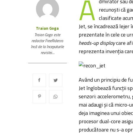
A
dmirator sau de
recunoști că ga
clasificate acum
Jet, se încadrează lejer
Traian Goga
prezentate în cele ce ur
Traian Goga este
redactor FreeRider.ro
heads-up display
care afi
încă de la începuturile
reprezenta invenția care
revistei…
Având un principiu de fu
Jet înglobează funcții sp
senzori: accelerometru,
mai adaugi și că micro-
deja imaginea unui obiec
procesor dual-core asigu
producătoare nu s-a oprit