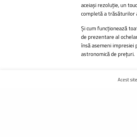
aceiași rezoluție, un tou
completă a trăsăturilor 
Și cum funcționează toate
de prezentare al ochelar
însă asemeni impresiei pe
astronomică de prețuri.
Acest sit
URMATORUL ARTICOL
Bicicleta mea (80):
Cannondale Scalpel
3000