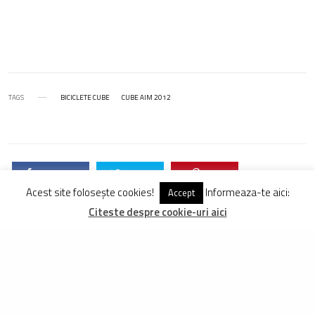
TAGS
BICICLETE CUBE
CUBE AIM 2012
DISTRIBUIE
TWEET
PIN
Acest site folosește cookies!
Informeaza-te aici:
Accept
DISTRIBUIE
Citeste despre cookie-uri aici
DRAGOS MITROI
Inițiatorul proiectului FreeRider.ro, are la activ peste 250 de biciclete
testate și evaluate în mod obiectiv. Pedalează din 1998 pe
mountainbike și din 2009, aproape zilnic, pe site-ul de față.