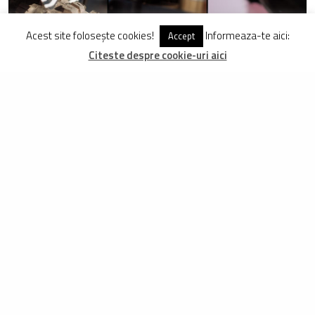
Acest site folosește cookies!
Informeaza-te aici:
Accept
Citeste despre cookie-uri aici
TAGS
JOSH BRYCELAND
SANTA CRUZ V10C 27.5
WINDHAM WORLD CUP
DISTRIBUIE
TWEET
PIN
DISTRIBUIE
DAN MAZILU
Îi place să spună că s-a născut pe bicicletă, însă în realitate s-a născut
în București. Practic, se dă pe două roți din copilărie. Mai serios s-a
apucat de ciclism din 1998 când, după ce și-a cumpărat primul MTB, s-a
și dus la vârful Omu. Se mândrește că a fost primul care a făcut asta și