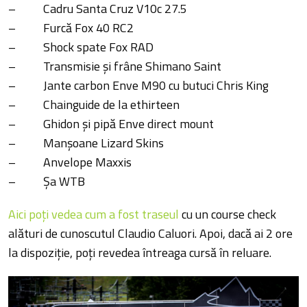
– Cadru Santa Cruz V10c 27.5
– Furcă Fox 40 RC2
– Shock spate Fox RAD
– Transmisie şi frâne Shimano Saint
– Jante carbon Enve M90 cu butuci Chris King
– Chainguide de la ethirteen
– Ghidon şi pipă Enve direct mount
– Manşoane Lizard Skins
– Anvelope Maxxis
– Şa WTB
Aici poţi vedea cum a fost traseul
cu un course check
alături de cunoscutul Claudio Caluori. Apoi, dacă ai 2 ore
la dispoziţie, poţi revedea întreaga cursă în reluare.