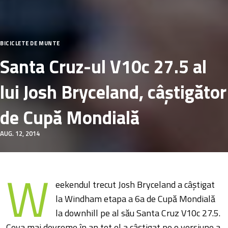
BICICLETE DE MUNTE
Santa Cruz-ul V10c 27.5 al
lui Josh Bryceland, câştigător
de Cupă Mondială
AUG. 12, 2014
W
eekendul trecut Josh Bryceland a câştigat
la Windham etapa a 6a de Cupă Mondială
la downhill pe al său Santa Cruz V10c 27.5.
Ceva mai devreme în an tot el a câştigat pe o versiune a