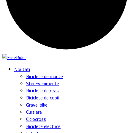
Noutati
Biciclete de munte
Stiri Evenimente
Biciclete de oras
Biciclete de copii
Gravel bike
Cursiere
Ciclocross
Biciclete electrice