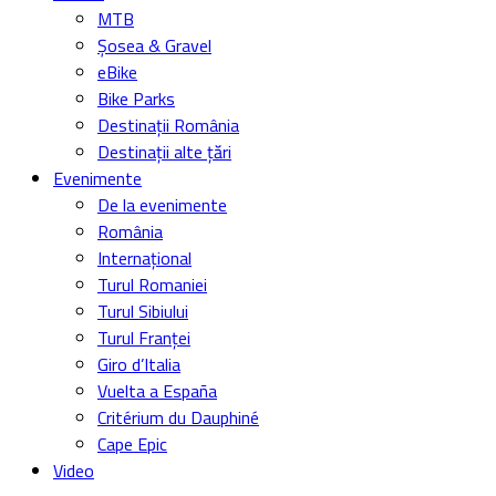
MTB
Șosea & Gravel
eBike
Bike Parks
Destinații România
Destinații alte țări
Evenimente
De la evenimente
România
Internațional
Turul Romaniei
Turul Sibiului
Turul Franței
Giro d’Italia
Vuelta a España
Critérium du Dauphiné
Cape Epic
Video