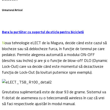
Urmatorul Articol
Bere la purtător cu suportul de sticle pentru bicicletă
Noua tehnologie eLECT de la Magura, decide când este cazul să
blocheze sau să deblocheze furca, în funcție de terenul pe care
pedalezi. Permite alegerea automată a modului ON-OFF
(deschis sau închis) și are și o funcție de blow-off DLO (Dynamic
Lock-Out) care va decide când este momentul să dezactiveze
funcția de Lock-Out (la lovituri puternice spre exemplu).
Greutatea suplimentară este de doar 93 de grame. Sistemul va
fi dotat de asemenea cu o telecomandă wireless în caz că vrei
să faci respectivele ajustări în modul manual.