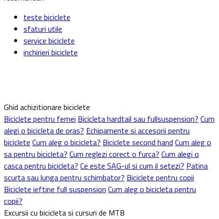
teste biciclete
sfaturi utile
service biciclete
inchirieri biciclete
Ghid achizitionare biciclete
Biciclete pentru femei
Bicicleta hardtail sau fullsuspension?
Cum
alegi o bicicleta de oras?
Echipamente si accesorii pentru
biciclete
Cum aleg o bicicleta?
Biciclete second hand
Cum aleg o
sa pentru bicicleta?
Cum reglezi corect o furca?
Cum alegi o
casca pentru bicicleta?
Ce este SAG-ul si cum il setezi?
Patina
scurta sau lunga pentru schimbator?
Biciclete pentru copii
Biciclete ieftine full suspension
Cum aleg o bicicleta pentru
copii?
Excursii cu bicicleta si cursuri de MTB