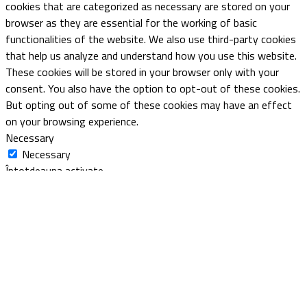
cookies that are categorized as necessary are stored on your
browser as they are essential for the working of basic
functionalities of the website. We also use third-party cookies
that help us analyze and understand how you use this website.
These cookies will be stored in your browser only with your
consent. You also have the option to opt-out of these cookies.
But opting out of some of these cookies may have an effect
on your browsing experience.
Necessary
Necessary
Întotdeauna activate
Necessary cookies are absolutely essential for the website to
function properly. This category only includes cookies that
ensures basic functionalities and security features of the
website. These cookies do not store any personal information.
Non-necessary
Non-necessary
Any cookies that may not be particularly necessary for the
website to function and is used specifically to collect user