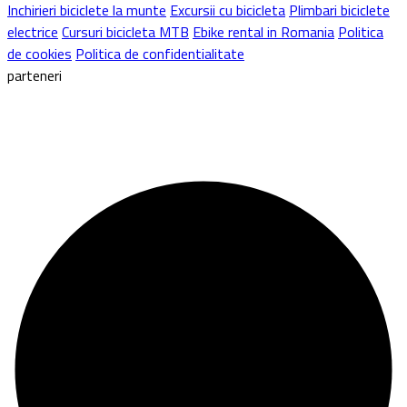
Inchirieri biciclete la munte
Excursii cu bicicleta
Plimbari biciclete
electrice
Cursuri bicicleta MTB
Ebike rental in Romania
Politica
de cookies
Politica de confidentialitate
parteneri