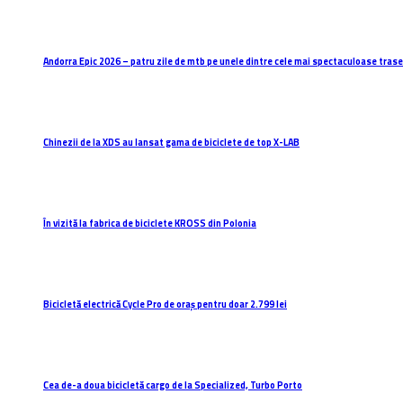
Andorra Epic 2026 – patru zile de mtb pe unele dintre cele mai spectaculoase trasee
Chinezii de la XDS au lansat gama de biciclete de top X-LAB
În vizită la fabrica de biciclete KROSS din Polonia
Bicicletă electrică Cycle Pro de oraș pentru doar 2.799 lei
Cea de-a doua bicicletă cargo de la Specialized, Turbo Porto