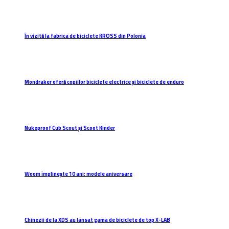
În vizită la fabrica de biciclete KROSS din Polonia
Mondraker oferă copiilor biciclete electrice și biciclete de enduro
Nukeproof Cub Scout și Scoot Kinder
Woom împlinește 10 ani: modele aniversare
Chinezii de la XDS au lansat gama de biciclete de top X-LAB