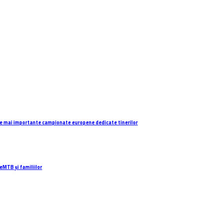
e mai importante campionate europene dedicate tinerilor
eMTB și familiilor