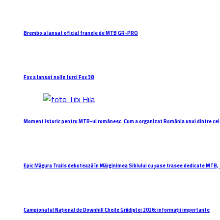
Brembo a lansat oficial franele de MTB GR-PRO
Fox a lansat noile furci Fox 38
Moment istoric pentru MTB-ul românesc. Cum a organizat România unul dintre cel
Epic Măgura Trails debutează în Mărginimea Sibiului cu șase trasee dedicate MTB, 
Campionatul Național de Downhill Cheile Grădiștei 2026: informații importante