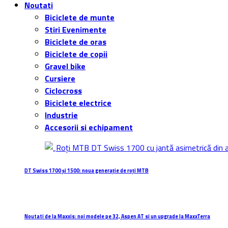
Noutati
Biciclete de munte
Stiri Evenimente
Biciclete de oras
Biciclete de copii
Gravel bike
Cursiere
Ciclocross
Biciclete electrice
Industrie
Accesorii si echipament
DT Swiss 1700 și 1500: noua generație de roți MTB
Noutati de la Maxxis: noi modele pe 32, Aspen AT si un upgrade la MaxxTerra