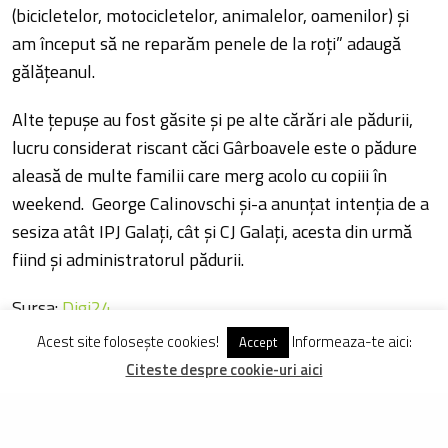
(bicicletelor, motocicletelor, animalelor, oamenilor) și
am început să ne reparăm penele de la roți” adaugă
gălățeanul.
Alte țepușe au fost găsite și pe alte cărări ale pădurii,
lucru considerat riscant căci Gârboavele este o pădure
aleasă de multe familii care merg acolo cu copiii în
weekend. George Calinovschi și-a anunțat intenția de a
sesiza atât IPJ Galați, cât și CJ Galați, acesta din urmă
fiind și administratorul pădurii.
Sursa:
Digi24
Acest site folosește cookies!
Informeaza-te aici:
Accept
Citeste despre cookie-uri aici
DISTRIBUIE
TWEET
PIN