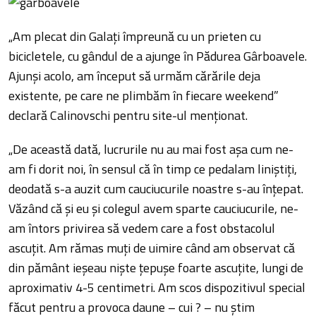
„Am plecat din Galați împreună cu un prieten cu
bicicletele, cu gândul de a ajunge în Pădurea Gârboavele.
Ajunși acolo, am început să urmăm cărările deja
existente, pe care ne plimbăm în fiecare weekend”
declară Calinovschi pentru site-ul menționat.
„De această dată, lucrurile nu au mai fost așa cum ne-
am fi dorit noi, în sensul că în timp ce pedalam liniștiți,
deodată s-a auzit cum cauciucurile noastre s-au înțepat.
Văzând că și eu și colegul avem sparte cauciucurile, ne-
am întors privirea să vedem care a fost obstacolul
ascuțit. Am rămas muți de uimire când am observat că
din pământ ieșeau niște țepușe foarte ascuțite, lungi de
aproximativ 4-5 centimetri. Am scos dispozitivul special
făcut pentru a provoca daune – cui ? – nu știm