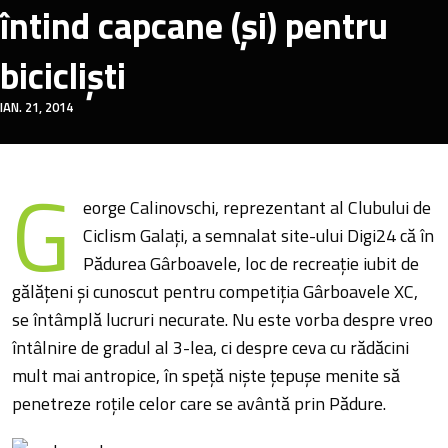
întind capcane (și) pentru
bicicliști
IAN. 21, 2014
G
eorge Calinovschi, reprezentant al Clubului de
Ciclism Galați, a semnalat site-ului Digi24 că în
Pădurea Gârboavele, loc de recreație iubit de
gălățeni și cunoscut pentru competiția Gârboavele XC,
se întâmplă lucruri necurate. Nu este vorba despre vreo
întâlnire de gradul al 3-lea, ci despre ceva cu rădăcini
mult mai antropice, în speță niște țepușe menite să
penetreze roțile celor care se avântă prin Pădure.