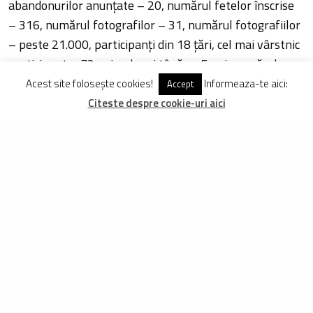
abandonurilor anunţate – 20, numărul fetelor înscrise
– 316, numărul fotografilor – 31, numărul fotografiilor
– peste 21.000, participanţi din 18 ţări, cel mai vârstnic
participant – 72 ani, cel mai tânăr – 5 ani, numărul
copiilor sub 15 ani – 50, numărul companiilor înscrise –
Acest site folosește cookies!
Informeaza-te aici:
Accept
45, numărul voluntarilor – 130, 6 zile – destinate
Citeste despre cookie-uri aici
ridicării pachetelor de concurs, 8 – televiziuni.
via Prima Evadare
DISTRIBUIE
TWEET
PIN
DISTRIBUIE