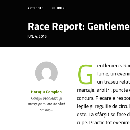
ARTICOLE
GHIDURI
Race Report: Gentleme
IUN. 4, 2015
G
entlemen`s Rac
lume, un evenim
un traseu relat
marcaje, arbitri, puncte
Horațiu Campian
concurs. Fiecare e respo
Horaţiu pedalează şi
merge pe munte de când
legile şi regulile de circ
se ştie,…
este. La sfârşit se face 
cupe. Practic tot evenim