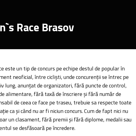
n`s Race Brasov
e este un tip de concurs pe echipe destul de popular în
ent neoficial, între ciclişti, unde concurenţii se întrec pe
iv lung, anunţat de organizatori, fără puncte de control,
 de alimentare, fără taxă de înscriere şi fără număr de
nsabil de ceea ce face pe traseu, trebuie sa respecte toate
ulaţie ca şi când nu ar fi niciun concurs. Cum de fapt nici nu
doar un clasament, fără premii şi fără diplome, medalii sau
entul se desfăsoară pe încredere.