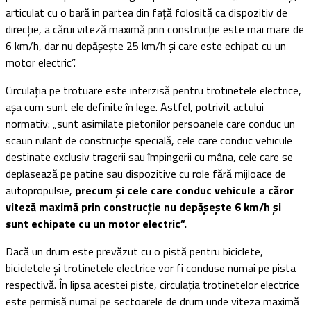
articulat cu o bară în partea din față folosită ca dispozitiv de
direcție, a cărui viteză maximă prin construcție este mai mare de
6 km/h, dar nu depășește 25 km/h și care este echipat cu un
motor electric”.
Circulația pe trotuare este interzisă pentru trotinetele electrice,
așa cum sunt ele definite în lege. Astfel, potrivit actului
normativ: „sunt asimilate pietonilor persoanele care conduc un
scaun rulant de construcție specială, cele care conduc vehicule
destinate exclusiv tragerii sau împingerii cu mâna, cele care se
deplasează pe patine sau dispozitive cu role fără mijloace de
autopropulsie,
precum și cele care conduc vehicule a căror
viteză maximă prin construcție nu depășește 6 km/h și
sunt echipate cu un motor electric”.
Dacă un drum este prevăzut cu o pistă pentru biciclete,
bicicletele și trotinetele electrice vor fi conduse numai pe pista
respectivă. În lipsa acestei piste, circulația trotinetelor electrice
este permisă numai pe sectoarele de drum unde viteza maximă