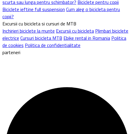
scurta sau lunga pentru schimbator?
Biciclete pentru copii
Biciclete ieftine full suspension
Cum aleg o bicicleta pentru
copii?
Excursii cu bicicleta si cursuri de MTB
Inchirieri biciclete la munte
Excursii cu bicicleta
Plimbari biciclete
electrice
Cursuri bicicleta MTB
Ebike rental in Romania
Politica
de cookies
Politica de confidentialitate
parteneri