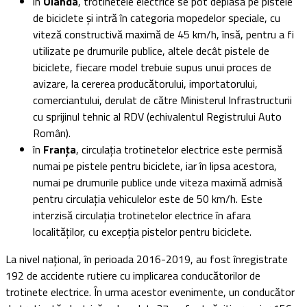
în
Olanda
, trotinetele electrice se pot deplasa pe pistele
de biciclete și intră în categoria mopedelor speciale, cu
viteză constructivă maximă de 45 km/h, însă, pentru a fi
utilizate pe drumurile publice, altele decât pistele de
biciclete, fiecare model trebuie supus unui proces de
avizare, la cererea producătorului, importatorului,
comerciantului, derulat de către Ministerul Infrastructurii
cu sprijinul tehnic al RDV (echivalentul Registrului Auto
Român).
în
Franța
, circulația trotinetelor electrice este permisă
numai pe pistele pentru biciclete, iar în lipsa acestora,
numai pe drumurile publice unde viteza maximă admisă
pentru circulația vehiculelor este de 50 km/h. Este
interzisă circulația trotinetelor electrice în afara
localităților, cu excepția pistelor pentru biciclete.
La nivel național, în perioada 2016-2019, au fost înregistrate
192 de accidente rutiere cu implicarea conducătorilor de
trotinete electrice. În urma acestor evenimente, un conducător