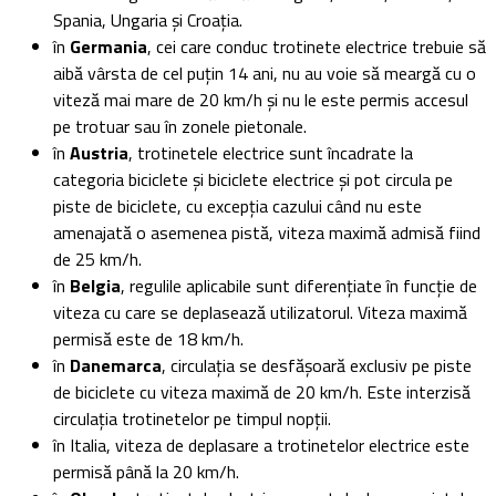
Spania, Ungaria și Croația.
în
Germania
, cei care conduc trotinete electrice trebuie să
aibă vârsta de cel puțin 14 ani, nu au voie să meargă cu o
viteză mai mare de 20 km/h și nu le este permis accesul
pe trotuar sau în zonele pietonale.
în
Austria
, trotinetele electrice sunt încadrate la
categoria biciclete și biciclete electrice și pot circula pe
piste de biciclete, cu excepția cazului când nu este
amenajată o asemenea pistă, viteza maximă admisă fiind
de 25 km/h.
în
Belgia
, regulile aplicabile sunt diferențiate în funcție de
viteza cu care se deplasează utilizatorul. Viteza maximă
permisă este de 18 km/h.
în
Danemarca
, circulația se desfășoară exclusiv pe piste
de biciclete cu viteza maximă de 20 km/h. Este interzisă
circulația trotinetelor pe timpul nopții.
în Italia, viteza de deplasare a trotinetelor electrice este
permisă până la 20 km/h.