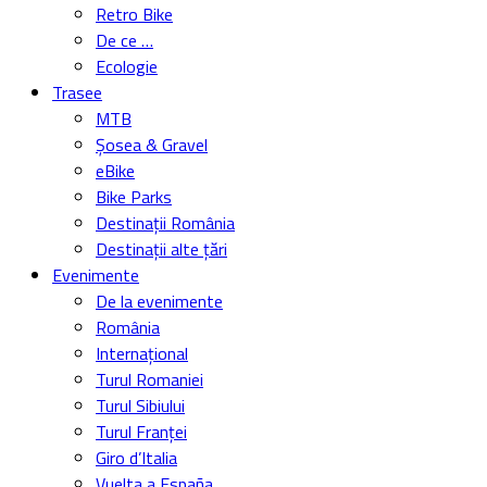
Retro Bike
De ce …
Ecologie
Trasee
MTB
Șosea & Gravel
eBike
Bike Parks
Destinații România
Destinații alte țări
Evenimente
De la evenimente
România
Internațional
Turul Romaniei
Turul Sibiului
Turul Franței
Giro d’Italia
Vuelta a España