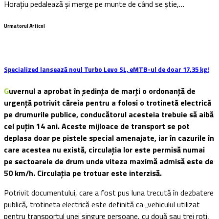
Horaţiu pedalează şi merge pe munte de când se ştie,…
Urmatorul Articol
Specialized lansează noul Turbo Levo SL, eMTB-ul de doar 17.35 kg!
Guvernul a aprobat în ședința de marți o ordonanță de
urgență potrivit căreia pentru a folosi o trotinetă electrică
pe drumurile publice, conducătorul acesteia trebuie să aibă
cel puțin 14 ani. Aceste mijloace de transport se pot
deplasa doar pe pistele special amenajate, iar în cazurile în
care acestea nu există, circulația lor este permisă numai
pe sectoarele de drum unde viteza maximă admisă este de
50 km/h. Circulația pe trotuar este interzisă.
Potrivit documentului, care a fost pus luna trecută în dezbatere
publică, trotineta electrică este definită ca „vehiculul utilizat
pentru transportul unei singure persoane, cu două sau trei roți,