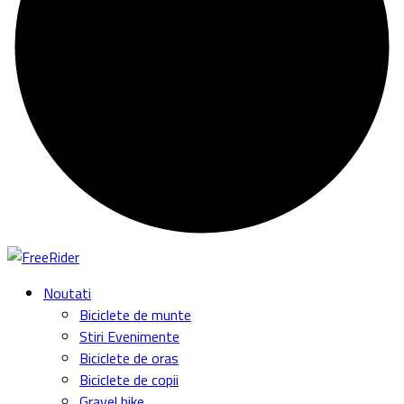
Noutati
Biciclete de munte
Stiri Evenimente
Biciclete de oras
Biciclete de copii
Gravel bike