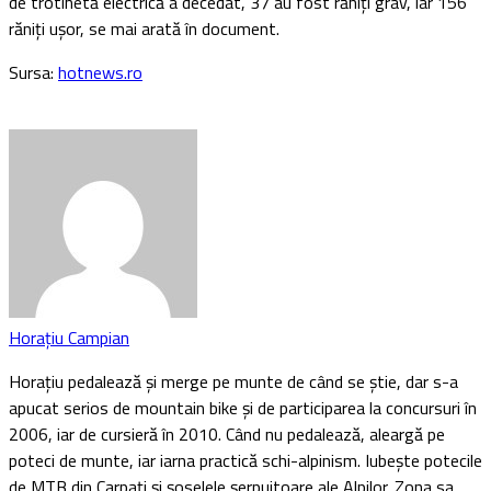
de trotinetă electrică a decedat, 37 au fost răniți grav, iar 156
răniți ușor, se mai arată în document.
Sursa:
hotnews.ro
Horațiu Campian
Horaţiu pedalează şi merge pe munte de când se ştie, dar s-a
apucat serios de mountain bike şi de participarea la concursuri în
2006, iar de cursieră în 2010. Când nu pedalează, aleargă pe
poteci de munte, iar iarna practică schi-alpinism. Iubeşte potecile
de MTB din Carpaţi şi şoselele şerpuitoare ale Alpilor. Zona sa