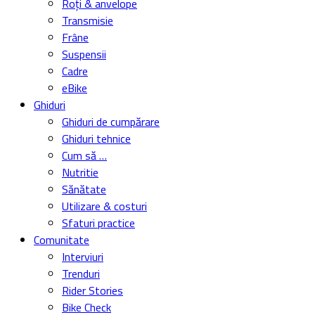
Roți & anvelope
Transmisie
Frâne
Suspensii
Cadre
eBike
Ghiduri
Ghiduri de cumpărare
Ghiduri tehnice
Cum să …
Nutritie
Sănătate
Utilizare & costuri
Sfaturi practice
Comunitate
Interviuri
Trenduri
Rider Stories
Bike Check