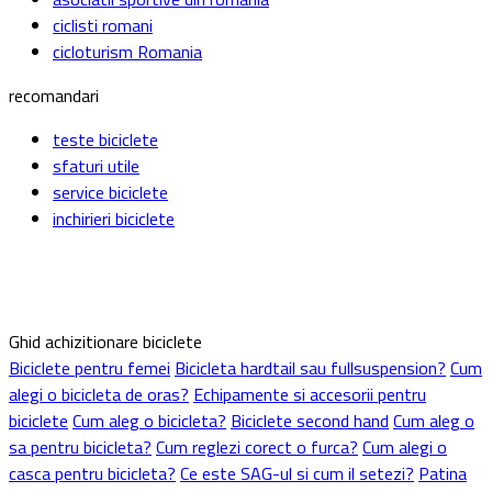
ciclisti romani
cicloturism Romania
recomandari
teste biciclete
sfaturi utile
service biciclete
inchirieri biciclete
Ghid achizitionare biciclete
Biciclete pentru femei
Bicicleta hardtail sau fullsuspension?
Cum
alegi o bicicleta de oras?
Echipamente si accesorii pentru
biciclete
Cum aleg o bicicleta?
Biciclete second hand
Cum aleg o
sa pentru bicicleta?
Cum reglezi corect o furca?
Cum alegi o
casca pentru bicicleta?
Ce este SAG-ul si cum il setezi?
Patina