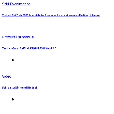
Stiri Evenimente
Trofeul Ski Trab 2021 la schi de tură, va avea loc acest weekend în Munții Rodnei
Protectii si manusi
Test – mănuși SkiTrab K LIGHT EVO Wool 2.0
Video
Schi de tură în munții Rodnei