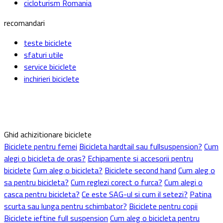
cicloturism Romania
recomandari
teste biciclete
sfaturi utile
service biciclete
inchirieri biciclete
Ghid achizitionare biciclete
Biciclete pentru femei
Bicicleta hardtail sau fullsuspension?
Cum
alegi o bicicleta de oras?
Echipamente si accesorii pentru
biciclete
Cum aleg o bicicleta?
Biciclete second hand
Cum aleg o
sa pentru bicicleta?
Cum reglezi corect o furca?
Cum alegi o
casca pentru bicicleta?
Ce este SAG-ul si cum il setezi?
Patina
scurta sau lunga pentru schimbator?
Biciclete pentru copii
Biciclete ieftine full suspension
Cum aleg o bicicleta pentru