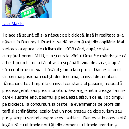
Dan Mazilu
Îi place să spună că s-a născut pe bicicletă, însă în realitate s-a
născut în București. Practic, se dă pe două roți din copilărie. Mai
serios s-a apucat de ciclism din 1998 când, după ce și-a
cumpărat primul MTB, s-a și dus la vârful Omu. Se mândrește că
a fost primul care a făcut asta și până în ziua de azi așteaptă
să-i confirme cineva... Lăsând gluma la o parte, Dan este unul
din cei mai pasionați cicliști din România, la nivel de amatori.
Rămânând tot timpul la un nivel constant al pasiunii, niciodată
prea exagerat sau prea monoton, și-a angrenat întreaga familie
care-i susține entuziasmul și pedalează alături de el. Tot timpul
pe bicicletă, la concursuri, la teste, la evenimente de profil din
țară și străinătate, explorând un nou traseu de cicloturism sau
pur și simplu scriind despre acest subiect, Dan este în constantă
legătură cu ultimele noutăți din domeniu, ultimele trenduri și