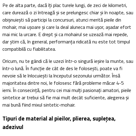
Pe de alta parte, dacă îți plac turele lungi, de zeci de kilometri,
care durează o zi întreagă și se prelungesc chiar și în noapte, sau
obișnuiești să participi la concursuri, atunci merită pieile din
mohair, mai ușoare și care la deal aluneca mai ușor, așadar efort
mai mic la urcare. E drept și ca mohairul se uzează mai repede,
dar știm că, în general, performanța ridicată nu este tot timpul
compatibilă cu fiabilitatea.
Oricum, nu te gândi că le uzezi într-o singură ieșire la munte, sau
într-o lună. În funcție de cât de des le folosești, poate va fi
nevoie să le înlocuiești la începutul sezonului următor. Însă
majoritatea dintre noi, le folosesc fără probleme măcar 4-5
ierni. În consecință, pentru cei mai mulți pasionați amatori, pieile
sintetice ar trebui să fie mai mult decât suficiente, alegerea și
mai bună fiind mixul sintetic-mohair.
Tipuri de material al pieilor, plierea, suplețea,
adezivul