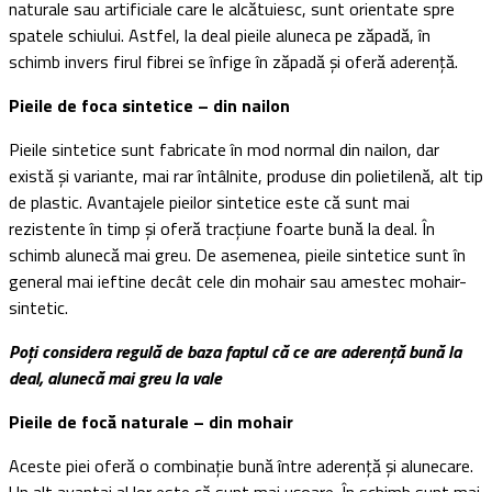
naturale sau artificiale care le alcătuiesc, sunt orientate spre
spatele schiului. Astfel, la deal pieile aluneca pe zăpadă, în
schimb invers firul fibrei se înfige în zăpadă și oferă aderență.
Pieile de foca sintetice – din nailon
Pieile sintetice sunt fabricate în mod normal din nailon, dar
există și variante, mai rar întâlnite, produse din polietilenă, alt tip
de plastic. Avantajele pieilor sintetice este că sunt mai
rezistente în timp și oferă tracțiune foarte bună la deal. În
schimb alunecă mai greu. De asemenea, pieile sintetice sunt în
general mai ieftine decât cele din mohair sau amestec mohair-
sintetic.
Poți considera regulă de baza faptul că ce are aderență bună la
deal, alunecă mai greu la vale
Pieile de focă naturale – din mohair
Aceste piei oferă o combinație bună între aderență și alunecare.
Un alt avantaj al lor este că sunt mai ușoare. În schimb sunt mai