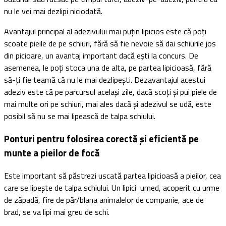
nu le vei mai dezlipi niciodată.
Avantajul principal al adezivului mai puțin lipicios este că poți
scoate pieile de pe schiuri, fără să fie nevoie să dai schiurile jos
din picioare, un avantaj important dacă ești la concurs. De
asemenea, le poți stoca una de alta, pe partea lipicioasă, fără
să-ți fie teamă că nu le mai dezlipești. Dezavantajul acestui
adeziv este că pe parcursul același zile, dacă scoți și pui piele de
mai multe ori pe schiuri, mai ales dacă și adezivul se udă, este
posibil să nu se mai lipească de talpa schiului.
Ponturi pentru folosirea corectă și eficientă pe
munte a pieilor de focă
Este important să păstrezi uscată partea lipicioasă a pieilor, cea
care se lipește de talpa schiului. Un lipici umed, acoperit cu urme
de zăpadă, fire de păr/blana animalelor de companie, ace de
brad, se va lipi mai greu de schi.