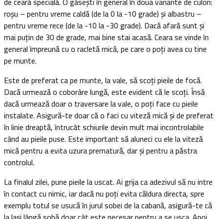
de ceară specială. O găsești în general în doua variante de culori:
roșu – pentru vreme caldă (de la 0 la -10 grade) și albastru –
pentru vreme rece (de la -10 la -30 grade). Dacă afară sunt și
mai puțin de 30 de grade, mai bine stai acasă. Ceara se vinde în
general împreună cu o racletă mică, pe care o poți avea cu tine
pe munte.
Este de preferat ca pe munte, la vale, să scoți pieile de focă.
Dacă urmează o coborâre lungă, este evident că le scoți. Însă
dacă urmează doar o traversare la vale, o poți face cu pieile
instalate. Asigură-te doar că o faci cu viteză mică și de preferat
în linie dreaptă, întrucât schiurile devin mult mai incontrolabile
când au pieile puse. Este important să aluneci cu ele la viteză
mică pentru a evita uzura prematură, dar și pentru a păstra
controlul.
La finalul zilei, pune pieile la uscat. Ai grija ca adezivul să nu intre
în contact cu nimic, iar dacă nu poți evita căldura directa, spre
exemplu totul se usucă în jurul sobei de la cabană, asigură-te că
la lași lângă sobă doar cât este necesar pentru a se usca. Apoi