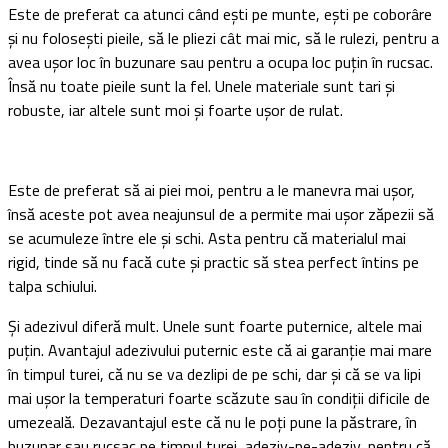
Este de preferat ca atunci când ești pe munte, ești pe coborâre
și nu folosești pieile, să le pliezi cât mai mic, să le rulezi, pentru a
avea ușor loc în buzunare sau pentru a ocupa loc puțin în rucsac.
Însă nu toate pieile sunt la fel. Unele materiale sunt tari și
robuste, iar altele sunt moi și foarte ușor de rulat.
Este de preferat să ai piei moi, pentru a le manevra mai ușor,
însă aceste pot avea neajunsul de a permite mai ușor zăpezii să
se acumuleze între ele și schi. Asta pentru că materialul mai
rigid, tinde să nu facă cute și practic să stea perfect întins pe
talpa schiului.
Și adezivul diferă mult. Unele sunt foarte puternice, altele mai
puțin. Avantajul adezivului puternic este că ai garanție mai mare
în timpul turei, că nu se va dezlipi de pe schi, dar și că se va lipi
mai ușor la temperaturi foarte scăzute sau în condiții dificile de
umezeală. Dezavantajul este că nu le poți pune la păstrare, în
buzunar sau rucsac pe timpul turei, adeziv-pe-adeziv, pentru că