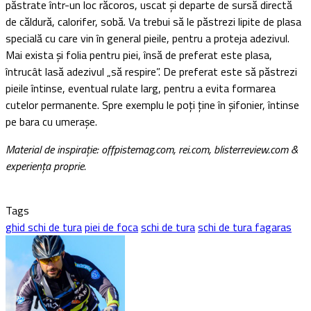
păstrate într-un loc răcoros, uscat și departe de sursă directă
de căldură, calorifer, sobă. Va trebui să le păstrezi lipite de plasa
specială cu care vin în general pieile, pentru a proteja adezivul.
Mai exista și folia pentru piei, însă de preferat este plasa,
întrucât lasă adezivul „să respire”. De preferat este să păstrezi
pieile întinse, eventual rulate larg, pentru a evita formarea
cutelor permanente. Spre exemplu le poți ține în șifonier, întinse
pe bara cu umerașe.
Material de inspirație: offpistemag.com, rei.com, blisterreview.com &
experiența proprie.
Tags
ghid schi de tura
piei de foca
schi de tura
schi de tura fagaras