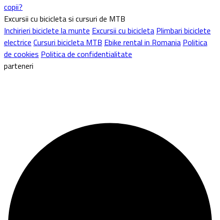
copii?
Excursii cu bicicleta si cursuri de MTB
Inchirieri biciclete la munte
Excursii cu bicicleta
Plimbari biciclete
electrice
Cursuri bicicleta MTB
Ebike rental in Romania
Politica
de cookies
Politica de confidentialitate
parteneri