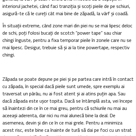
interiorul jachetei, când faci tranziția și scoți pieile de pe schiuri,
asigură-te că le cureți cât mai bine de zăpadă, la vârf și coadă.
În situații extreme, când zone mari din piei nu se mai lipesc deloc
de schi, poți folosi bucați de scotch “power tape” sau chiar
chingi înguste, pentru a fixa temporar pieile în zonele care nu se
mai lipesc. Desigur, trebuie să și ai la tine powertape, respectiv
chingi.
Zăpada se poate depune pe piei și pe partea care intră în contact
cu zăpada, în special dacă pieile sunt umede, spre exemplu ai
traversat un pârâu, nu ai fost atent și ai atins puțin apa. Sau
dacă zăpada este ușor topita. Dacă se întâmplă asta, vei începe
să înaintezi din ce în ce mai greu, pentru că schiurile nu mai au
aceeași aderenta, dar nici nu mai alunecă bine la deal. De
asemenea, devin și din ce în ce mai grele. Pentru a minimiza
acest risc, este bine ca înainte de tură să dai pe foci cu un strat