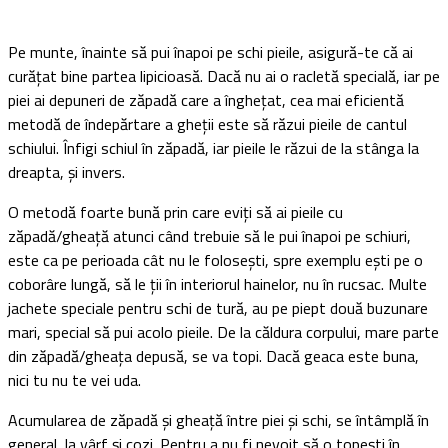
Pe munte, înainte să pui înapoi pe schi pieile, asigură-te că ai
curățat bine partea lipicioasă. Dacă nu ai o racletă specială, iar pe
piei ai depuneri de zăpadă care a înghețat, cea mai eficientă
metodă de îndepărtare a gheții este să răzui pieile de cantul
schiului. Înfigi schiul în zăpadă, iar pieile le răzui de la stânga la
dreapta, și invers.
O metodă foarte bună prin care eviți să ai pieile cu
zăpadă/gheață atunci când trebuie să le pui înapoi pe schiuri,
este ca pe perioada cât nu le folosești, spre exemplu ești pe o
coborâre lungă, să le ții în interiorul hainelor, nu în rucsac. Multe
jachete speciale pentru schi de tură, au pe piept două buzunare
mari, special să pui acolo pieile. De la căldura corpului, mare parte
din zăpadă/gheața depusă, se va topi. Dacă geaca este buna,
nici tu nu te vei uda.
Acumularea de zăpadă și gheață între piei și schi, se întâmplă în
general, la vârf și cozi. Pentru a nu fi nevoit să o topești în