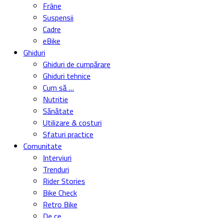
Frâne
Suspensii
Cadre
eBike
Ghiduri
Ghiduri de cumpărare
Ghiduri tehnice
Cum să …
Nutritie
Sănătate
Utilizare & costuri
Sfaturi practice
Comunitate
Interviuri
Trenduri
Rider Stories
Bike Check
Retro Bike
De ce …