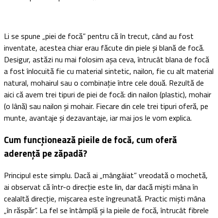
Li se spune „piei de focă” pentru că în trecut, când au fost
inventate, acestea chiar erau făcute din piele și blană de focă.
Desigur, astăzi nu mai folosim așa ceva, întrucât blana de focă
a fost înlocuită fie cu material sintetic, nailon, fie cu alt material
natural, mohairul sau o combinație între cele două. Rezultă de
aici că avem trei tipuri de piei de focă: din nailon (plastic), mohair
(o lână) sau nailon și mohair. Fiecare din cele trei tipuri oferă, pe
munte, avantaje și dezavantaje, iar mai jos le vom explica.
Cum funcționează pieile de focă, cum oferă
aderență pe zăpadă?
Principul este simplu. Dacă ai „mângâiat” vreodată o mochetă,
ai observat că într-o direcție este lin, dar dacă miști mâna în
cealaltă direcție, mișcarea este îngreunată. Practic miști mâna
„în răspăr”. La fel se întâmplă și la pieile de focă, întrucât fibrele