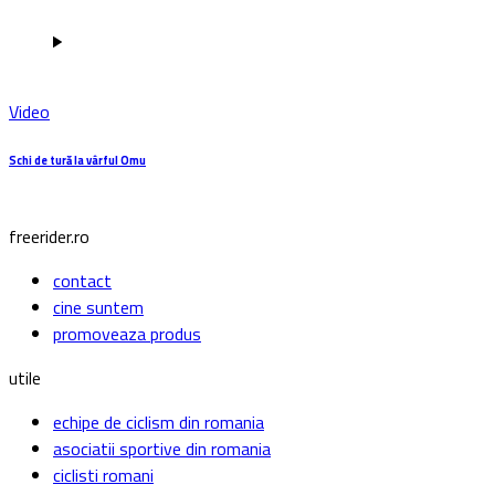
Video
Schi de tură la vârful Omu
freerider.ro
contact
cine suntem
promoveaza produs
utile
echipe de ciclism din romania
asociatii sportive din romania
ciclisti romani