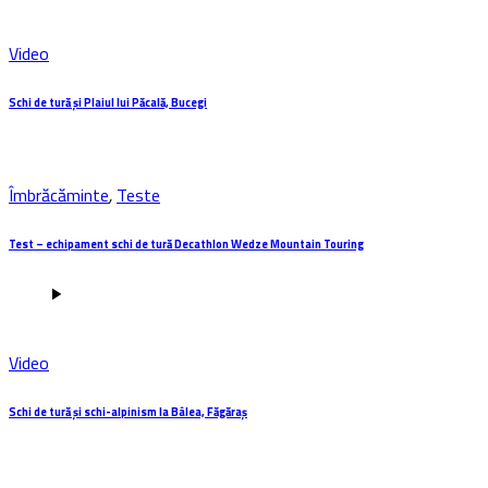
Video
Schi de tură și Plaiul lui Păcală, Bucegi
Îmbrăcăminte
,
Teste
Test – echipament schi de tură Decathlon Wedze Mountain Touring
Video
Schi de tură și schi-alpinism la Bâlea, Făgăraș