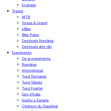
Ecologie
Trasee
MTB
Șosea & Gravel
eBike
Bike Parks
Destinații România
Destinații alte țări
Evenimente
De la evenimente
România
Internațional
Turul Romaniei
Turul Sibiului
Turul Franței
Giro d’Italia
Vuelta a España
Critérium du Dauphiné