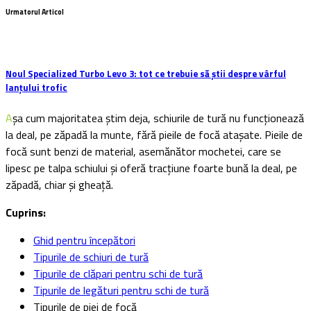
Urmatorul Articol
Noul Specialized Turbo Levo 3: tot ce trebuie să știi despre vârful
lanțului trofic
Așa cum majoritatea știm deja, schiurile de tură nu funcționează
la deal, pe zăpadă la munte, fără pieile de focă atașate. Pieile de
focă sunt benzi de material, asemănător mochetei, care se
lipesc pe talpa schiului și oferă tracțiune foarte bună la deal, pe
zăpadă, chiar și gheață.
Cuprins:
Ghid pentru începători
Tipurile de schiuri de tură
Tipurile de clăpari pentru schi de tură
Tipurile de legături pentru schi de tură
Tipurile de piei de focă