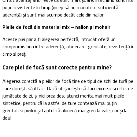
puțin rezistente în timp (încep să nu mai ofere suficientă
aderență) și sunt mai scumpe decât cele din nailon.
Pieile de focă din material mix – nailon și mohair
Aceste piei par a fi alegerea perfectă, întrucât oferă un
compromis bun între aderență, alunecare, greutate, rezistență în
timp și preț.
Care piei de focă sunt corecte pentru mine?
Alegerea corectă a pieilor de focă ține de tipul de schi de tură pe
care dorești să îl faci. Dacă obișnuiești să faci excursii scurte, de
jumătate de zi, și nici prea des, atunci merita mai mult pieile
sintetice, pentru că la astfel de ture contează mai puțin
greutatea pieilor și faptul că alunecă mai greu la vale, dar și la
deal.