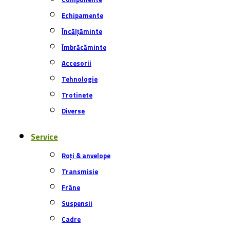
Cadre
eBike
Ghiduri
Ghiduri de cumpărare
Ghiduri tehnice
Cum să …
Nutritie
Sănătate
Utilizare & costuri
Sfaturi practice
Comunitate
Interviuri
Trenduri