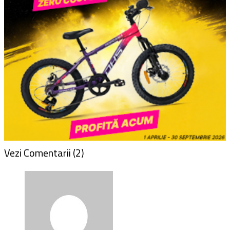
mihaicc
spune:
iul. 5, 2013 la 8:00 am
Salutare. Ultima etapa scrie ca se termina la
Bucuresti, dar unde anume in Bucuresti?
Răspunde
RoadRider
spune: