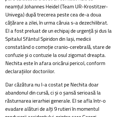
neamțul Johannes Heidel (Team UR-Krostitzer-
Univega) după trecerea peste cea de-a doua
cățărare a zilei, în urma căruia s-a dezechilibrat.
El a fost preluat de un echipaj de urgență și dus la
Spitalul Sfântul Spiridon din Iași, medicii
constatând o comoţie cranio-cerebrală, stare de
confuzie şi o contuzie la osul zigomat dreapta.
Nechita este în afara oricărui pericol, conform
declaraţiilor doctorilor.
Dar căzătura nu l-a costat pe Nechita doar
abandonul din cursă, ci și o șansă serioasă la
răsturnarea ierarhiei generale. El se afla într-o
evadare alături de alți 9 rutieri în momentul
producerii accidentului, printre care Georgi