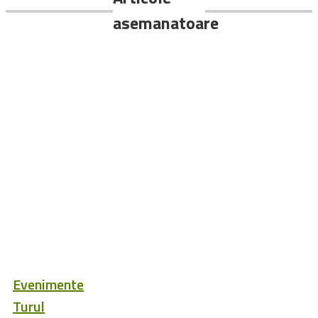
Turul
Romaniei
Turul României 2013:
Eduard Grosu aduce
prima victorie
românească
FREERIDER.RO
CONTACT
CINE SUNTEM
PROMOVEAZA PRODUS