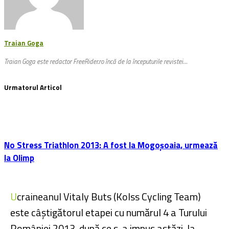
Traian Goga
Traian Goga este redactor FreeRider.ro încă de la începuturile revistei…
Urmatorul Articol
No Stress Triathlon 2013: A fost la Mogoșoaia, urmează
la Olimp
Ucraineanul Vitaly Buts (Kolss Cycling Team)
este câștigătorul etapei cu numărul 4 a Turului
României 2013, după ce s-a impus astăzi, la