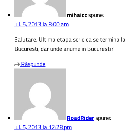
iul. 5, 2013 la 12:28 pm
Salut, Mihai. Va fi un circuit de 80 de kilometri
in jurul Palatului Parlamentului, cu incepere de
la ora 16.
Răspunde
Lasa un comentariu
Adresa ta de email nu va fi publicata.
Nume
*