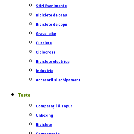
Biciclete
Componente
Echipamente
Încălțăminte
Îmbrăcăminte
Accesorii
Tehnologie
Trotinete
Diverse
Service
Roți & anvelope
Transmisie
Frâne
Suspensii