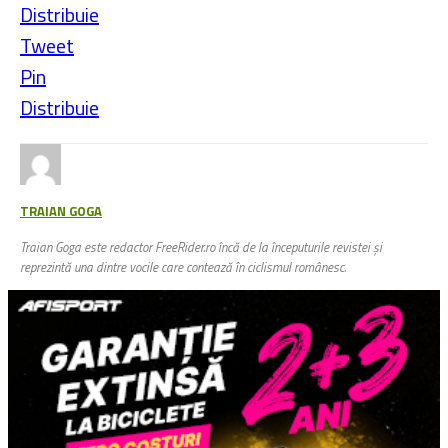
Distribuie
Tweet
Pin
Distribuie
TRAIAN GOGA
Traian Goga este redactor FreeRider.ro încă de la începuturile revistei și
reprezintă una dintre vocile care contează în ciclismul românesc.
Vezi Comentarii (2)