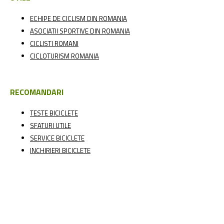
Ghid achizitionare biciclete
BICICLETE PENTRU FEMEI
BICICLETA HARDTAIL SAU
FULLSUSPENSION?
CUM ALEGI O BICICLETA DE ORAS?
ECHIPAMENTE SI ACCESORII PENTRU BICICLETE
CUM ALEG O
BICICLETA?
BICICLETE SECOND HAND
CUM ALEG O SA PENTRU
BICICLETA?
CUM REGLEZI CORECT O FURCA?
CUM ALEGI O CASCA
PENTRU BICICLETA?
CE ESTE SAG-UL SI CUM IL SETEZI?
PATINA
SCURTA SAU LUNGA PENTRU SCHIMBATOR?
BICICLETE PENTRU
COPII
BICICLETE IEFTINE FULL SUSPENSION
CUM ALEG O
BICICLETA PENTRU COPII?
Excursii cu bicicleta si cursuri de MTB