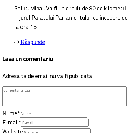
E-mail
*
Website
Salvează-mi numele, emailul și site-ul web în
acest navigator pentru data viitoare când o să
comentez.
Please enter an answer in digits:
5 × two =