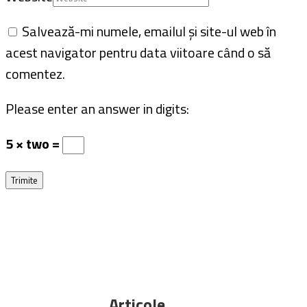
Articole
asemanatoare
Evenimente