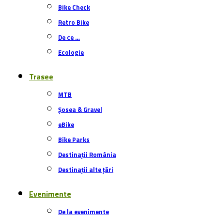
De la evenimente
România
Internațional
Turul Romaniei
Turul Sibiului
Turul Franței
Giro d’Italia
Vuelta a España
Critérium du Dauphiné
Cape Epic
Video
ELECTROBIKE
BIKE ADVISOR