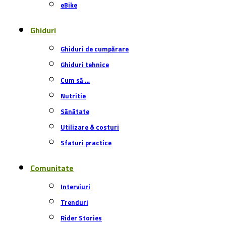
Rider Stories
Bike Check
Retro Bike
De ce …
Ecologie
Trasee
MTB
Șosea & Gravel
eBike
Bike Parks
Destinații România
Destinații alte țări
Evenimente