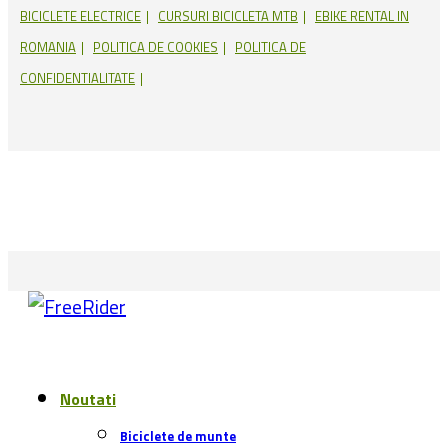
Biciclete de munte
Stiri Evenimente
Biciclete de oras
Biciclete de copii
Gravel bike
Cursiere
Ciclocross
Biciclete electrice
Industrie
Accesorii si echipament
Teste
Comparații & Topuri
Unboxing