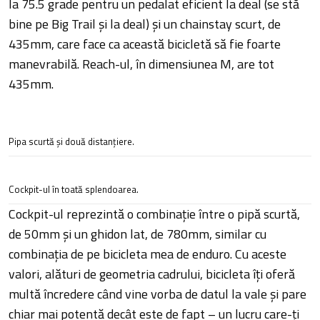
la 75.5 grade pentru un pedalat eficient la deal (se stă
bine pe Big Trail și la deal) și un chainstay scurt, de
435mm, care face ca această bicicletă să fie foarte
manevrabilă. Reach-ul, în dimensiunea M, are tot
435mm.
Pipa scurtă și două distanțiere.
Cockpit-ul în toată splendoarea.
Cockpit-ul reprezintă o combinație între o pipă scurtă,
de 50mm și un ghidon lat, de 780mm, similar cu
combinația de pe bicicleta mea de enduro. Cu aceste
valori, alături de geometria cadrului, bicicleta îți oferă
multă încredere când vine vorba de datul la vale și pare
chiar mai potentă decât este de fapt – un lucru care-ți