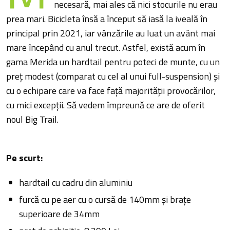
necesară, mai ales că nici stocurile nu erau
prea mari. Bicicleta însă a început să iasă la iveală în
principal prin 2021, iar vânzările au luat un avânt mai
mare începând cu anul trecut. Astfel, există acum în
gama Merida un hardtail pentru poteci de munte, cu un
preț modest (comparat cu cel al unui full-suspension) și
cu o echipare care va face față majorității provocărilor,
cu mici excepții. Să vedem împreună ce are de oferit
noul Big Trail.
Pe scurt:
hardtail cu cadru din aluminiu
furcă cu pe aer cu o cursă de 140mm și brațe
superioare de 34mm