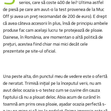
serios, care să coste 400 de lei? Ultima astfel
de piesă pe care am avut-o la test provenea de la Muc
Off și avea un preț recomandat de 200 de euro). E drept
că avea câteva accesorii în plus, însă de principiu ambele
produse fac cam același lucru: te protejează de ploaie.
Dainese, în România, are momentan o altă politică de
prețuri, acestea fiind chiar mai mici decât cele
prezentate pe site-ul oficial.
Una peste alta, din punctul meu de vedere este o ofertă
de neratat. Trimisă inițial pe la începutul verii, nu am
avut deloc ocazia s-o testez cum se cuvine din cauza
faptului că nu a plouat deloc. Abia acum de curând în
toamnă am prins ceva ploaie, așadar ocazia perfectă s-
o iau pe mine și să ies la pedalat. Prima impresie este că