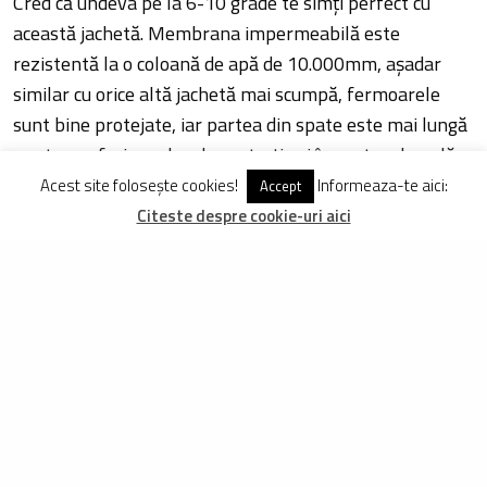
Cred că undeva pe la 6-10 grade te simți perfect cu
această jachetă. Membrana impermeabilă este
rezistentă la o coloană de apă de 10.000mm, așadar
similar cu orice altă jachetă mai scumpă, fermoarele
sunt bine protejate, iar partea din spate este mai lungă
pentru a oferi un plus de protecție și în partea dorsală.
După cum se vede din fotografii, cât ploaia a fost
Acest site folosește cookies!
Informeaza-te aici:
Accept
măruntă, stropii pur și simplu stăteau pe suprafața
Citeste despre cookie-uri aici
gecii. Probabil după vreo oră în ploaie torențială, începi
să o simți pe piele.
Gluga mare acoperă chiar și cozorcul (scurt) al căștii.
Silicon ca să stea fixată.