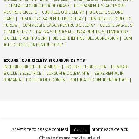
CUM ALEGI O BICICLETA DE ORAS?
ECHIPAMENTE SI ACCESORII
PENTRU BICICLETE
CUM ALEG O BICICLETA?
BICICLETE SECOND
HAND
CUM ALEG O SA PENTRU BICICLETA?
CUM REGLEZI CORECT O
FURCA?
CUM ALEGI O CASCA PENTRU BICICLETA?
CE ESTE SAG-UL SI
CUM IL SETEZI?
PATINA SCURTA SAU LUNGA PENTRU SCHIMBATOR?
BICICLETE PENTRU COPII
BICICLETE IEFTINE FULL SUSPENSION
CUM
ALEG O BICICLETA PENTRU COPII?
EXCURSII CU BICICLETA SI CURSURI DE MTB
INCHIRIERI BICICLETE LA MUNTE
EXCURSII CU BICICLETA
PLIMBARI
BICICLETE ELECTRICE
CURSURI BICICLETA MTB
EBIKE RENTAL IN
ROMANIA
POLITICA DE COOKIES
POLITICA DE CONFIDENTIALITATE
Acest site folosește cookies!
Informeaza-te aici:
Accept
Citeste despre cookie-uri aici