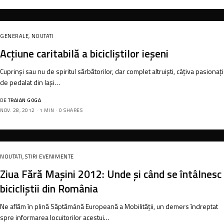
GENERALE
,
NOUTATI
Acțiune caritabilă a bicicliștilor ieșeni
Cuprinși sau nu de spiritul sărbătorilor, dar complet altruiști, câțiva pasionați
de pedalat din Iași…
DE
TRAIAN GOGA
NOV. 28, 2012
1 MIN
0 SHARES
NOUTATI
,
STIRI EVENIMENTE
Ziua Fără Mașini 2012: Unde și când se întâlnesc
bicicliștii din România
Ne aflăm în plină Săptămână Europeană a Mobilității, un demers îndreptat
spre informarea locuitorilor acestui…