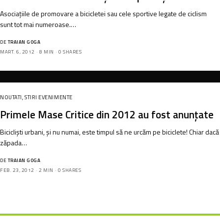
Asociațiile de promovare a bicicletei sau cele sportive legate de ciclism
sunt tot mai numeroase.…
DE
TRAIAN GOGA
MART. 6, 2012
8 MIN
0 SHARES
NOUTATI
,
STIRI EVENIMENTE
Primele Mase Critice din 2012 au fost anunțate
Bicicliști urbani, și nu numai, este timpul să ne urcăm pe biciclete! Chiar dacă
zăpada…
DE
TRAIAN GOGA
FEB. 23, 2012
2 MIN
0 SHARES