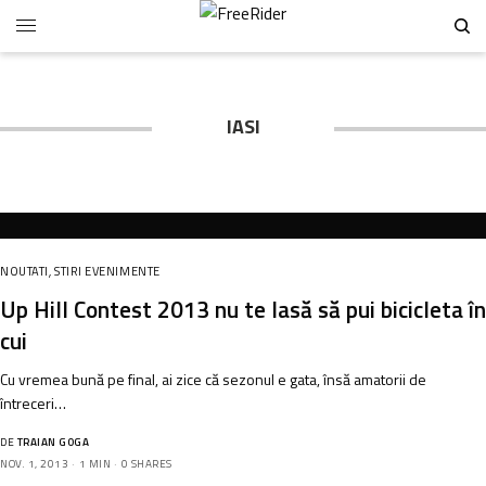
IASI
NOUTATI
,
STIRI EVENIMENTE
Up Hill Contest 2013 nu te lasă să pui bicicleta în
cui
Cu vremea bună pe final, ai zice că sezonul e gata, însă amatorii de
întreceri…
DE
TRAIAN GOGA
NOV. 1, 2013
1 MIN
0 SHARES