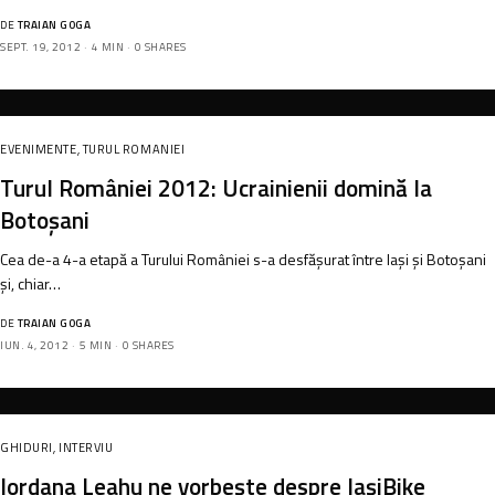
DE
TRAIAN GOGA
SEPT. 19, 2012
4 MIN
0 SHARES
EVENIMENTE
,
TURUL ROMANIEI
Turul României 2012: Ucrainienii domină la
Botoșani
Cea de-a 4-a etapă a Turului României s-a desfășurat între Iași și Botoșani
și, chiar…
DE
TRAIAN GOGA
IUN. 4, 2012
5 MIN
0 SHARES
GHIDURI
,
INTERVIU
Iordana Leahu ne vorbește despre IașiBike