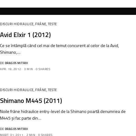
DISCURI HIDRAULICE
,
FRÂNE
,
TESTE
Avid Elxir 1 (2012)
Ce se întâmplă când cel mai de temut concurent al celor de la Avid,
Shimano,…
DE
DRAGOS MITROI
APR. 19, 2012
3 MIN
0 SHARES
DISCURI HIDRAULICE
,
FRÂNE
,
TESTE
Shimano M445 (2011)
Noile frâne hidraulice entry-level de la Shimano poartă denumriea de
M445 și fac parte din…
DE
DRAGOS MITROI
MART. 31, 2011
2 MIN
0 SHARES