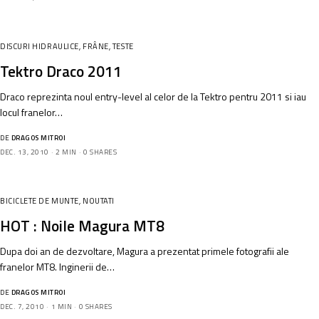
DISCURI HIDRAULICE
,
FRÂNE
,
TESTE
Tektro Draco 2011
Draco reprezinta noul entry-level al celor de la Tektro pentru 2011 si iau
locul franelor…
DE
DRAGOS MITROI
DEC. 13, 2010
2 MIN
0 SHARES
BICICLETE DE MUNTE
,
NOUTATI
HOT : Noile Magura MT8
Dupa doi an de dezvoltare, Magura a prezentat primele fotografii ale
franelor MT8. Inginerii de…
DE
DRAGOS MITROI
DEC. 7, 2010
1 MIN
0 SHARES