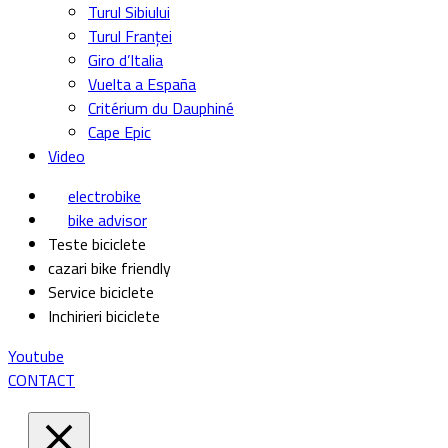
Turul Sibiului
Turul Franței
Giro d’Italia
Vuelta a España
Critérium du Dauphiné
Cape Epic
Video
electrobike
bike advisor
Teste biciclete
cazari bike friendly
Service biciclete
Inchirieri biciclete
Youtube
CONTACT