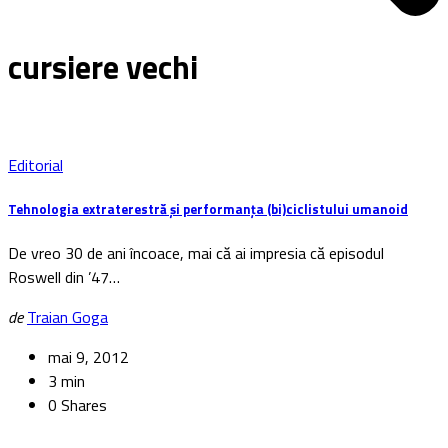
cursiere vechi
Editorial
Tehnologia extraterestră și performanța (bi)ciclistului umanoid
De vreo 30 de ani încoace, mai că ai impresia că episodul
Roswell din ’47…
de
Traian Goga
mai 9, 2012
3 min
0 Shares