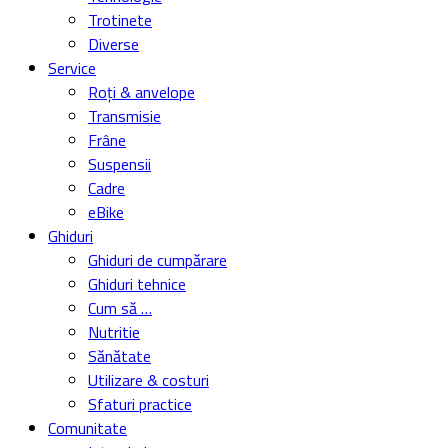
Trotinete
Diverse
Service
Roți & anvelope
Transmisie
Frâne
Suspensii
Cadre
eBike
Ghiduri
Ghiduri de cumpărare
Ghiduri tehnice
Cum să …
Nutritie
Sănătate
Utilizare & costuri
Sfaturi practice
Comunitate