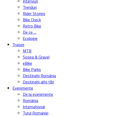
Interviuri
Trenduri
Rider Stories
Bike Check
Retro Bike
De ce …
Ecologie
Trasee
MTB
Șosea & Gravel
eBike
Bike Parks
Destinații România
Destinații alte țări
Evenimente
De la evenimente
România
Internațional
Turul Romaniei