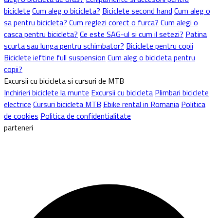
biciclete
Cum aleg o bicicleta?
Biciclete second hand
Cum aleg o
sa pentru bicicleta?
Cum reglezi corect o furca?
Cum alegi o
casca pentru bicicleta?
Ce este SAG-ul si cum il setezi?
Patina
scurta sau lunga pentru schimbator?
Biciclete pentru copii
Biciclete ieftine full suspension
Cum aleg o bicicleta pentru
copii?
Excursii cu bicicleta si cursuri de MTB
Inchirieri biciclete la munte
Excursii cu bicicleta
Plimbari biciclete
electrice
Cursuri bicicleta MTB
Ebike rental in Romania
Politica
de cookies
Politica de confidentialitate
parteneri