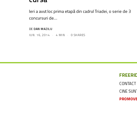
Ieri a avut loc prima etapă din cadrul Triadei, o serie de 3
concursuri de…
DE
DAN MAZILU
IUN. 16, 2014
4 MIN
0 SHARES
FREERI
CONTACT
CINE SU
PROMOVE