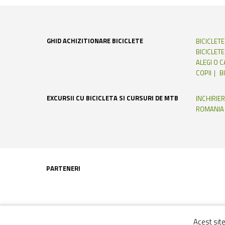
GHID ACHIZITIONARE BICICLETE
BICICLET
BICICLETE
ALEGI O 
COPII
B
EXCURSII CU BICICLETA SI CURSURI DE MTB
INCHIRIER
ROMANIA
PARTENERI
Acest sit