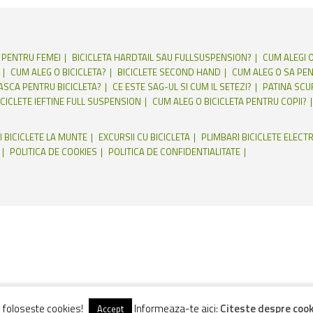
E PENTRU FEMEI
BICICLETA HARDTAIL SAU FULLSUSPENSION?
CUM ALEGI O
CUM ALEG O BICICLETA?
BICICLETE SECOND HAND
CUM ALEG O SA PEN
CASCA PENTRU BICICLETA?
CE ESTE SAG-UL SI CUM IL SETEZI?
PATINA SCU
ICICLETE IEFTINE FULL SUSPENSION
CUM ALEG O BICICLETA PENTRU COPII?
I BICICLETE LA MUNTE
EXCURSII CU BICICLETA
PLIMBARI BICICLETE ELECTR
POLITICA DE COOKIES
POLITICA DE CONFIDENTIALITATE
e folosește cookies!
Informeaza-te aici:
Citeste despre cooki
Accept