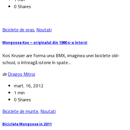
0 Shares
Biciclete de oras
,
Noutati
Mongoose Kos – originalul din 1980 s-a întors!
Kos Krusier are forma unui BMX, imaginea unei biciclete old-
school, o întreagă istorie în spate…
de
Dragos Mitroi
mart. 16, 2012
1 min
0 Shares
Biciclete de munte
,
Noutati
Biciclete Mongoose in 2011