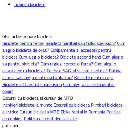
inchirieri biciclete
Ghid achizitionare biciclete
Biciclete pentru femei
Bicicleta hardtail sau fullsuspension?
Cum
alegi o bicicleta de oras?
Echipamente si accesorii pentru
biciclete
Cum aleg o bicicleta?
Biciclete second hand
Cum aleg o
sa pentru bicicleta?
Cum reglezi corect o furca?
Cum alegi o
casca pentru bicicleta?
Ce este SAG-ul si cum il setezi?
Patina
scurta sau lunga pentru schimbator?
Biciclete pentru copii
Biciclete ieftine full suspension
Cum aleg o bicicleta pentru
copii?
Excursii cu bicicleta si cursuri de MTB
Inchirieri biciclete la munte
Excursii cu bicicleta
Plimbari biciclete
electrice
Cursuri bicicleta MTB
Ebike rental in Romania
Politica
de cookies
Politica de confidentialitate
parteneri