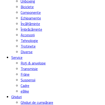
Unboxing
Biciclete
Componente
Echipamente
Încălțăminte
Îmbrăcăminte
Accesorii
Tehnologie
Trotinete
Diverse
Service
Roți & anvelope
Transmisie
Frâne
Suspensii
Cadre
eBike
Ghiduri
Ghiduri de cumpărare