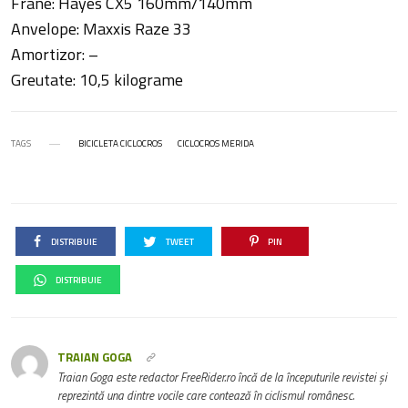
Frane: Hayes CX5 160mm/140mm
Anvelope: Maxxis Raze 33
Amortizor: –
Greutate: 10,5 kilograme
TAGS
BICICLETA CICLOCROS
CICLOCROS MERIDA
DISTRIBUIE
TWEET
PIN
DISTRIBUIE
TRAIAN GOGA
Traian Goga este redactor FreeRider.ro încă de la începuturile revistei și
reprezintă una dintre vocile care contează în ciclismul românesc.